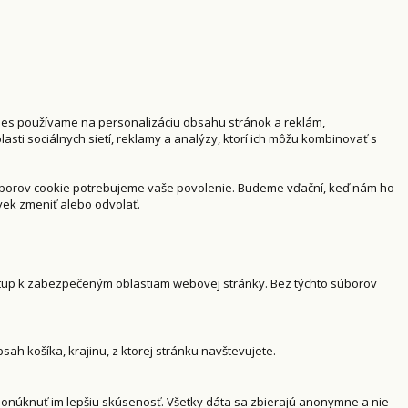
kies používame na personalizáciu obsahu stránok a reklám,
asti sociálnych sietí, reklamy a analýzy, ktorí ich môžu kombinovať s
súborov cookie potrebujeme vaše povolenie. Budeme vďační, keď nám ho
ek zmeniť alebo odvolať.
stup k zabezpečeným oblastiam webovej stránky. Bez týchto súborov
ah košíka, krajinu, z ktorej stránku navštevujete.
 ponúknuť im lepšiu skúsenosť. Všetky dáta sa zbierajú anonymne a nie