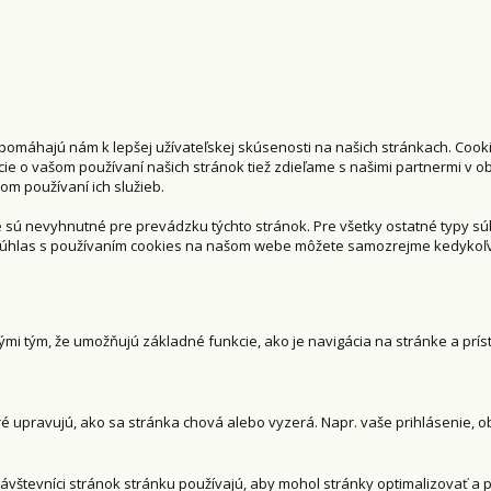
 pomáhajú nám k lepšej užívateľskej skúsenosti na našich stránkach. Coo
cie o vašom používaní našich stránok tiež zdieľame s našimi partnermi v obl
šom používaní ich služieb.
 sú nevyhnutné pre prevádzku týchto stránok. Pre všetky ostatné typy 
j súhlas s používaním cookies na našom webe môžete samozrejme kedykoľv
mi tým, že umožňujú základné funkcie, ako je navigácia na stránke a prí
 upravujú, ako sa stránka chová alebo vyzerá. Napr. vaše prihlásenie, obs
ávštevníci stránok stránku používajú, aby mohol stránky optimalizovať a