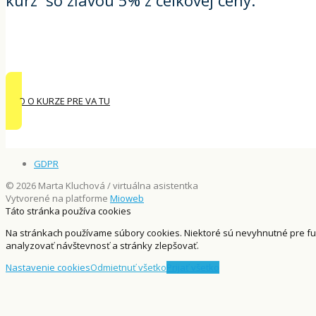
kurz so zľavou 5% z celkovej ceny.
INFO O KURZE PRE VA TU
GDPR
© 2026 Marta Kluchová / virtuálna asistentka
Vytvorené na platforme
Mioweb
Táto stránka používa cookies
Na stránkach používame súbory cookies. Niektoré sú nevyhnutné pre f
analyzovať návštevnosť a stránky zlepšovať.
Nastavenie cookies
Odmietnuť všetko
Prijať všetko