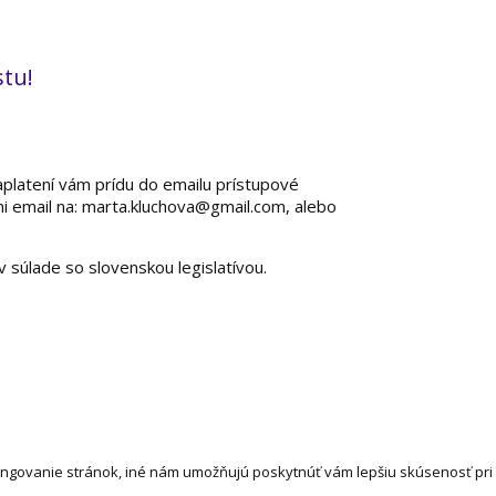
stu!
zaplatení vám prídu do emailu prístupové
i email na: marta.kluchova@gmail.com, alebo
 súlade so slovenskou legislatívou.
ungovanie stránok, iné nám umožňujú poskytnúť vám lepšiu skúsenosť pr