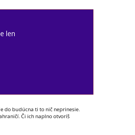
je len
le do budúcna ti to nič neprinesie.
hraničí. Či ich naplno otvoríš