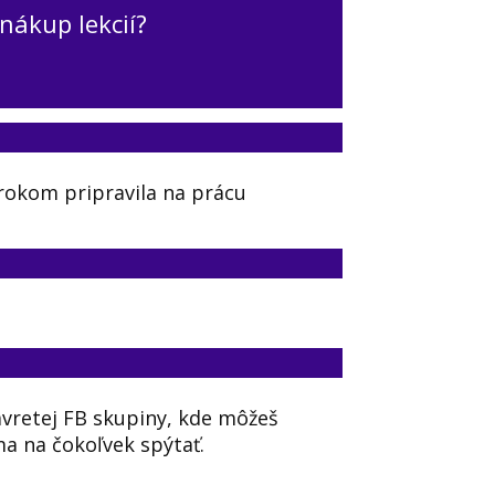
nákup lekcií?
krokom pripravila na prácu
vretej FB skupiny, kde môžeš
a na čokoľvek spýtať.