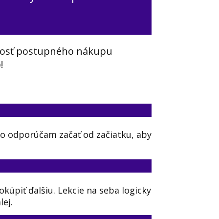
žnosť postupného nákupu
!
to odporúčam začať od začiatku, aby
kúpiť ďalšiu. Lekcie na seba logicky
lej.