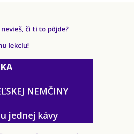
evieš, či ti to pôjde?
u lekciu!
KA
ĽSKEJ NEMČINY
nu jednej kávy