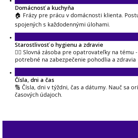
Domácnosť a kuchyňa
🏠 Frázy pre prácu v domácnosti klienta. Pos
spojených s každodennými úlohami.
Starostlivosť o hygienu a zdravie
🧑‍⚕️ Slovná zásoba pre opatrovateľky na tému - 
potrebné na zabezpečenie pohodlia a zdravia k
Čísla, dni a čas
🔢 Čísla, dni v týždni, čas a dátumy. Nauč sa or
časových údajoch.