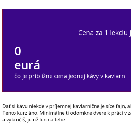
Cena za 1 lekciu 
0
eurá
čo je približne cena jednej kávy v kaviarni
Dať si kávu niekde v príjemnej kaviarnične je síce fajn, a
Tento kurz áno. Minimálne ti odomkne dvere k práci v za
a vykročíš, je už len na tebe.