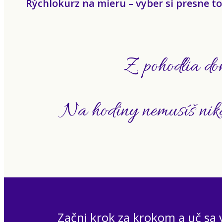
Rýchlokurz na mieru – vyber si presne toľ
Z pohodlia do
Na hodiny nemusíš nik
Začni krok za krokom a uč s