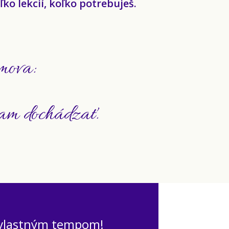
ko lekcií, koľko potrebuješ.
mova:
am dochádzať.
a vlastným tempom!