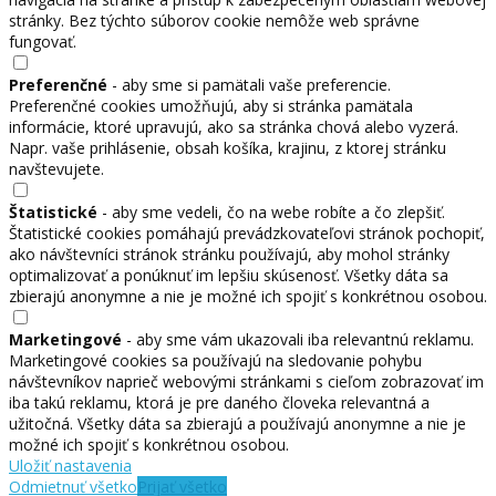
stránky. Bez týchto súborov cookie nemôže web správne
fungovať.
Preferenčné
- aby sme si pamätali vaše preferencie.
Preferenčné cookies umožňujú, aby si stránka pamätala
informácie, ktoré upravujú, ako sa stránka chová alebo vyzerá.
Napr. vaše prihlásenie, obsah košíka, krajinu, z ktorej stránku
navštevujete.
Štatistické
- aby sme vedeli, čo na webe robíte a čo zlepšiť.
Štatistické cookies pomáhajú prevádzkovateľovi stránok pochopiť,
ako návštevníci stránok stránku používajú, aby mohol stránky
optimalizovať a ponúknuť im lepšiu skúsenosť. Všetky dáta sa
zbierajú anonymne a nie je možné ich spojiť s konkrétnou osobou.
Marketingové
- aby sme vám ukazovali iba relevantnú reklamu.
Marketingové cookies sa používajú na sledovanie pohybu
návštevníkov naprieč webovými stránkami s cieľom zobrazovať im
iba takú reklamu, ktorá je pre daného človeka relevantná a
užitočná. Všetky dáta sa zbierajú a používajú anonymne a nie je
možné ich spojiť s konkrétnou osobou.
Uložiť nastavenia
Odmietnuť všetko
Prijať všetko