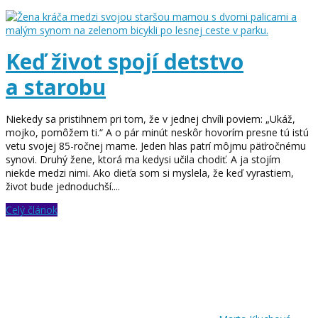
Keď život spojí detstvo
a starobu
Niekedy sa pristihnem pri tom, že v jednej chvíli poviem: „Ukáž,
mojko, pomôžem ti.“ A o pár minút neskôr hovorím presne tú istú
vetu svojej 85-ročnej mame. Jeden hlas patrí môjmu päťročnému
synovi. Druhý žene, ktorá ma kedysi učila chodiť. A ja stojím
niekde medzi nimi. Ako dieťa som si myslela, že keď vyrastiem,
život bude jednoduchší....
Celý článok