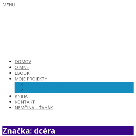
MENU
DOMOV
O MNE
EBOOK
MOJE PROJEKTY
SKVELÁ OPATROVATEĽKA
SKVELÁ VIRTUÁLKA
KNIHA
KONTAKT
NEMČINA – ŤAHÁK
Značka: dcéra