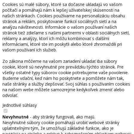
Cookies sú malé súbory, ktoré sa dočasne ukladajú vo vašom
počítači a pomáhajú nám k lepšej užívateľskej skúsenosti na
našich stránkach. Cookies používame na personalizáciu obsahu
stránok a reklám, poskytovanie funkcií sociálnych sietí a na
analýzu návštevnosti. Informácie o vašom používaní našich
stránok tiež zdieľame s našimi partnermi v oblasti sociálnych sietí,
reklamy a analýzy, ktorí ich môžu kombinovať s ďalšími
informáciami, ktoré ste im poskytli alebo ktoré zhromaždili pri
vašom používaní ich služieb.
Zo zákona môžeme na vašom zariadení ukladať iba súbory
cookie, ktoré sú nevyhnutné pre prevádzku týchto stránok. Pre
všetky ostatné typy súborov cookie potrebujeme vaše povolenie.
Budeme vďační, keď nám ho poskytnete a pomôžete nám tak,
naše stránky a služby zlepšovať. Svoj súhlas s používaním cookies
na našom webe môžete samozrejme kedykoľvek zmeniť alebo
odvolať.
Jednotlivé súhlasy
Nevyhnutné
- aby stránky fungovali, ako majú.
Nevyhnutné súbory cookie pomáhajú urobiť webové stránky
uplatniteľnými tým, že umožňujú základné funkcie, ako je
navigácia na stránke a prístup k zabezpečeným oblastiam webovej