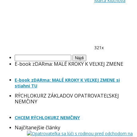
Marta Kluchová
321x
Hľadať:
E-book zDARma: MALÉ KROKY K VEĽKEJ ZMENE
E-book zDARma: MALÉ KROKY K VEĽKEJ ZMENE si
stiahni TU
RÝCHLOKURZ ZÁKLADOV OPATROVATEĽSKEJ
NEMČINY
CHCEM RÝCHLOKURZ NEMČINY
Najčítanejšie články