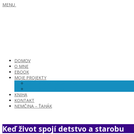
MENU
DOMOV
O MNE
EBOOK
MOJE PROJEKTY
SKVELÁ OPATROVATEĽKA
SKVELÁ VIRTUÁLKA
KNIHA
KONTAKT
NEMČINA – ŤAHÁK
Keď život spojí detstvo a starobu