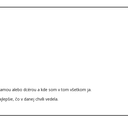
 mamou alebo dcérou a kde som v tom všetkom ja.
epšie, čo v danej chvíli vedela.