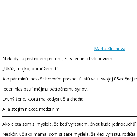
Marta Kluchová
Niekedy sa pristihnem pri tom, že v jednej chvíli poviem:
„Ukáž, mojko, pomôžem ti.“
A o pár minút neskôr hovorím presne tú istú vetu svojej 85-ročnej
Jeden hlas patrí môjmu päťročnému synovi.
Druhý žene, ktorá ma kedysi učila chodiť.
A ja stojím niekde medzi nimi.
Ako dieťa som si myslela, že keď vyrastiem, život bude jednoduchší.
Neskôr, už ako mama, som si zase myslela, že deti vyrastú, rodiči