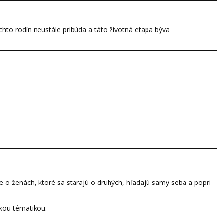
ýchto rodín neustále pribúda a táto životná etapa býva
 Je o ženách, ktoré sa starajú o druhých, hľadajú samy seba a popri
skou tématikou.