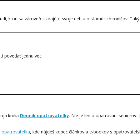
udí, ktorí sa zároveň starajú o svoje deti a o starnúcich rodičov. Tak
 ti povedať jednu vec.
moja kniha
Denník opatrovateľky
. Nie je len o opatrovaní seniorov.
á opatrovateľka
, kde nájdeš kopec článkov a e-bookov s opatrovateľ