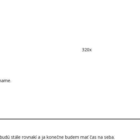
320x
 mame.
a budú stále rovnakí a ja konečne budem mať čas na seba.