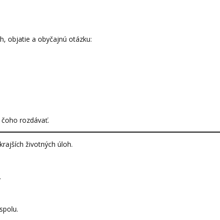
h, objatie a obyčajnú otázku:
 čoho rozdávať.
rajších životných úloh.
.
spolu.