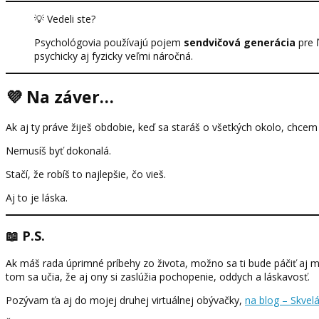
💡 Vedeli ste?
Psychológovia používajú pojem
sendvičová generácia
pre ľ
psychicky aj fyzicky veľmi náročná.
💜 Na záver…
Ak aj ty práve žiješ obdobie, keď sa staráš o všetkých okolo, chcem
Nemusíš byť dokonalá.
Stačí, že robíš to najlepšie, čo vieš.
Aj to je láska.
📖 P.S.
Ak máš rada úprimné príbehy zo života, možno sa ti bude páčiť aj 
tom sa učia, že aj ony si zaslúžia pochopenie, oddych a láskavosť.
Pozývam ťa aj do mojej druhej virtuálnej obývačky,
na blog – Skvel