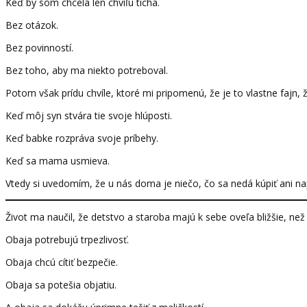
Keď by som chcela len chvíľu ticha.
Bez otázok.
Bez povinností.
Bez toho, aby ma niekto potreboval.
Potom však prídu chvíle, ktoré mi pripomenú, že je to vlastne fajn,
Keď môj syn stvára tie svoje hlúposti.
Keď babke rozpráva svoje príbehy.
Keď sa mama usmieva.
Vtedy si uvedomím, že u nás doma je niečo, čo sa nedá kúpiť ani na
Život ma naučil, že detstvo a staroba majú k sebe oveľa bližšie, než
Obaja potrebujú trpezlivosť.
Obaja chcú cítiť bezpečie.
Obaja sa potešia objatiu.