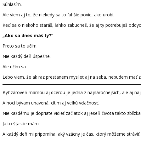
Súhlasím.
Ale viem aj to, že niekedy sa to ľahšie povie, ako urobí.
Keď sa o niekoho staráš, ľahko zabudneš, že aj ty potrebuješ oddyc
„Ako sa dnes máš ty?“
Preto sa to učím.
Nie každý deň úspešne.
Ale učím sa.
Lebo viem, že ak raz prestanem myslieť aj na seba, nebudem mať z
Byť zároveň mamou aj dcérou je jedna z najnáročnejších, ale aj najk
A hoci bývam unavená, cítim aj veľkú vďačnosť.
Nie každému je dopriate vidieť začiatok aj jeseň života takto zblízka
Ja to šťastie mám.
A každý deň mi pripomína, aký vzácny je čas, ktorý môžeme stráviť 