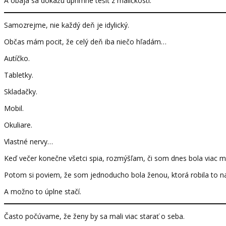
A obaja sa dokážu úprimne tešiť z maličkostí.
Samozrejme, nie každý deň je idylický.
Občas mám pocit, že celý deň iba niečo hľadám…
Autíčko.
Tabletky.
Skladačky.
Mobil.
Okuliare.
Vlastné nervy…
Keď večer konečne všetci spia, rozmýšľam, či som dnes bola viac
Potom si poviem, že som jednoducho bola ženou, ktorá robila to najl
A možno to úplne stačí.
Často počúvame, že ženy by sa mali viac starať o seba.