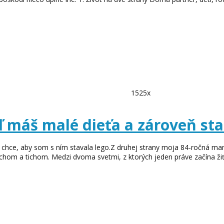
1525x
ď máš malé dieťa a zároveň sta
ý chce, aby som s ním stavala lego.Z druhej strany moja 84-ročná ma
hom a tichom. Medzi dvoma svetmi, z ktorých jeden práve začína žiť 