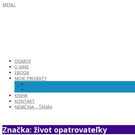
MENU
DOMOV
O MNE
EBOOK
MOJE PROJEKTY
SKVELÁ OPATROVATEĽKA
SKVELÁ VIRTUÁLKA
KNIHA
KONTAKT
NEMČINA – ŤAHÁK
Značka: život opatrovateľky