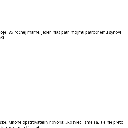
 svojej 85-ročnej mame. Jeden hlas patrí môjmu päťročnému synovi.
í....
láske. Mnohé opatrovateľky hovoria: „Rozviedli sme sa, ale nie preto,
. V zahraničí klient,...