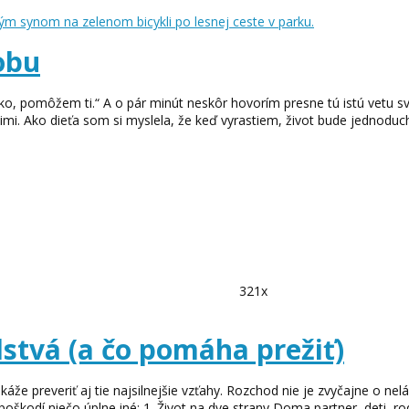
obu
ojko, pomôžem ti.“ A o pár minút neskôr hovorím presne tú istú vetu
imi. Ako dieťa som si myslela, že keď vyrastiem, život bude jednoduchš
321x
stvá (a čo pomáha prežiť)
káže preveriť aj tie najsilnejšie vzťahy. Rozchod nie je zvyčajne o ne
škodí niečo úplne iné: 1. Život na dve strany Doma partner, deti, rodina