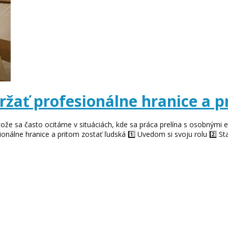
ržať profesionálne hranice a p
ože sa často ocitáme v situáciách, kde sa práca prelína s osobnými emó
onálne hranice a pritom zostať ľudská 1️⃣ Uvedom si svoju rolu 2️⃣ Stan