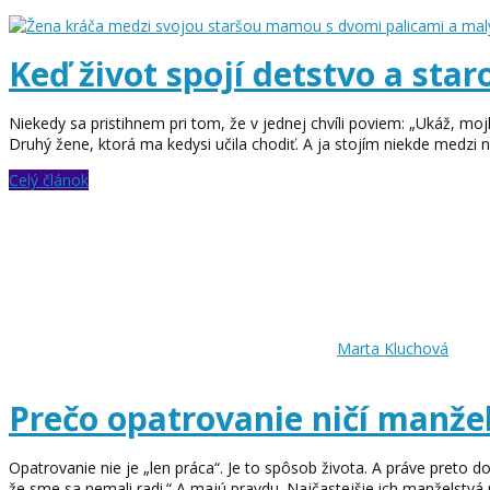
Keď život spojí detstvo a star
Niekedy sa pristihnem pri tom, že v jednej chvíli poviem: „Ukáž, m
Druhý žene, ktorá ma kedysi učila chodiť. A ja stojím niekde medzi n
Celý článok
Marta Kluchová
Prečo opatrovanie ničí manžel
Opatrovanie nie je „len práca“. Je to spôsob života. A práve preto do
že sme sa nemali radi.“ A majú pravdu. Najčastejšie ich manželstvá po