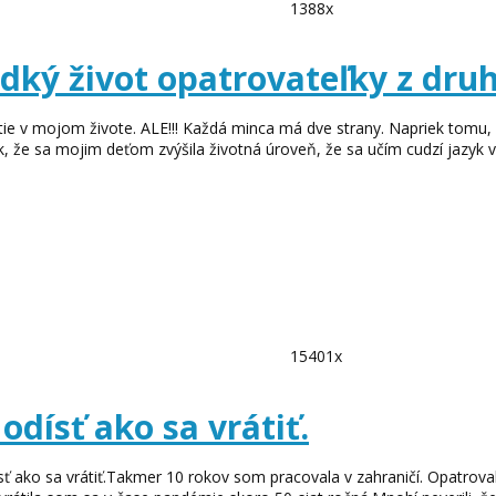
1388x
dký život opatrovateľky z druh
nutie v mojom živote. ALE!!! Každá minca má dve strany. Napriek tom
 že sa mojim deťom zvýšila životná úroveň, že sa učím cudzí jazyk v 
15401x
odísť ako sa vrátiť.
sť ako sa vrátiť.Takmer 10 rokov som pracovala v zahraničí. Opatrov