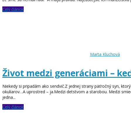
Celý článok
Marta Kluchová
Život medzi generáciami – ke
Niekedy si pripadám ako sendvič.Z jednej strany päťročný syn, ktor
okuliarov…A uprostred – ja.Medzi detstvom a starobou. Medzi smiec
jedna...
Celý článok