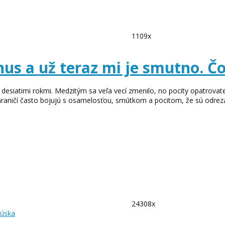
1109x
nus a už teraz mi je smutno. Č
esiatimi rokmi. Medzitým sa veľa vecí zmenilo, no pocity opatrovate
zahraničí často bojujú s osamelosťou, smútkom a pocitom, že sú odre
24308x