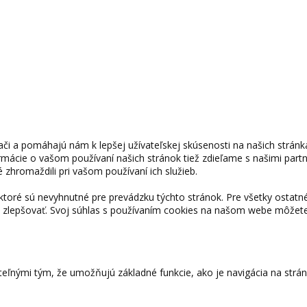
či a pomáhajú nám k lepšej užívateľskej skúsenosti na našich strán
ormácie o vašom používaní našich stránok tiež zdieľame s našimi partne
 zhromaždili pri vašom používaní ich služieb.
toré sú nevyhnutné pre prevádzku týchto stránok. Pre všetky ostat
 zlepšovať. Svoj súhlas s používaním cookies na našom webe môžet
eľnými tým, že umožňujú základné funkcie, ako je navigácia na strá