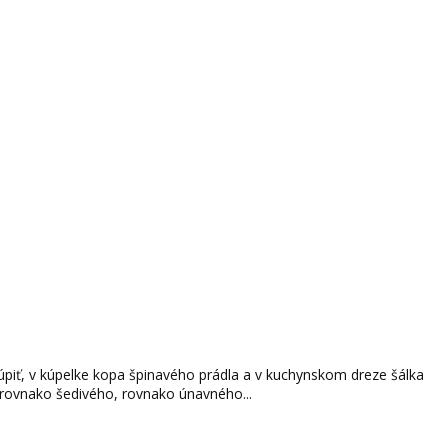
kúpiť, v kúpelke kopa špinavého prádla a v kuchynskom dreze šálka
 rovnako šedivého, rovnako únavného...