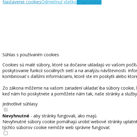
Nastavenie cookies
Odmietnuť všetko
Prijať všetko
Súhlas s používaním cookies
Cookies sú malé súbory, ktoré sa dočasne ukladajú vo vašom počíta
poskytovanie funkcií sociálnych sietí a na analýzu návštevnosti. Inf
kombinovať s ďalšími informáciami, ktoré ste im poskytli alebo ktoré
Zo zákona môžeme na vašom zariadení ukladať iba súbory cookie, k
keď nám ho poskytnete a pomôžete nám tak, naše stránky a služby
Jednotlivé súhlasy
Nevyhnutné
- aby stránky fungovali, ako majú.
Nevyhnutné súbory cookie pomáhajú urobiť webové stránky uplatnit
týchto súborov cookie nemôže web správne fungovať.