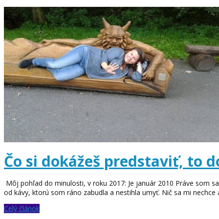
Čo si dokážeš predstaviť, to 
Môj pohľad do minulosti, v roku 2017: Je január 2010 Práve som sa 
od kávy, ktorú som ráno zabudla a nestihla umyť. Nič sa mi nechce 
Celý článok