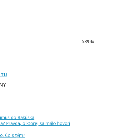
5394x
 TU
NY
a? Pravda, o ktorej sa málo hovorí
no. Čo s tým?