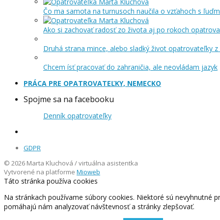
Čo ma samota na turnusoch naučila o vzťahoch s ľuďm
Ako si zachovať radosť zo života aj po rokoch opatrova
Druhá strana mince, alebo sladký život opatrovateľky z 
Chcem ísť pracovať do zahraničia, ale neovládam jazyk
PRÁCA PRE OPATROVATEĽKY, NEMECKO
Spojme sa na facebooku
Denník opatrovateľky
GDPR
© 2026 Marta Kluchová / virtuálna asistentka
Vytvorené na platforme
Mioweb
Táto stránka používa cookies
Na stránkach používame súbory cookies. Niektoré sú nevyhnutné pr
pomáhajú nám analyzovať návštevnosť a stránky zlepšovať.