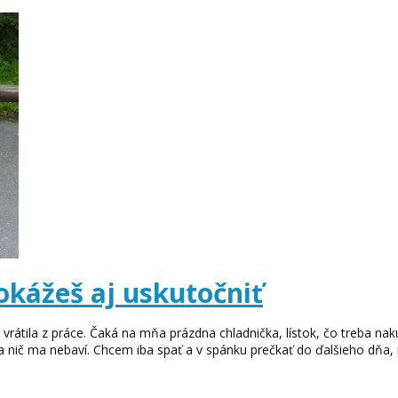
dokážeš aj uskutočniť
vrátila z práce. Čaká na mňa prázdna chladnička, lístok, čo treba na
a nič ma nebaví. Chcem iba spať a v spánku prečkať do ďalšieho dňa,