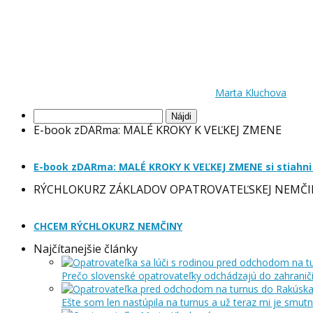
Marta Kluchova
Hľadať:
E-book zDARma: MALÉ KROKY K VEĽKEJ ZMENE
E-book zDARma: MALÉ KROKY K VEĽKEJ ZMENE si stiahni
RÝCHLOKURZ ZÁKLADOV OPATROVATEĽSKEJ NEMČI
CHCEM RÝCHLOKURZ NEMČINY
Najčítanejšie články
Prečo slovenské opatrovateľky odchádzajú do zahraniči
Ešte som len nastúpila na turnus a už teraz mi je smut