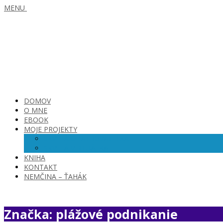
MENU
DOMOV
O MNE
EBOOK
MOJE PROJEKTY
SKVELÁ OPATROVATEĽKA
SKVELÁ VIRTUÁLKA
KNIHA
KONTAKT
NEMČINA – ŤAHÁK
Značka: plážové podnikanie