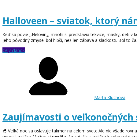
Halloveen – sviatok, ktorý n
Keď sa povie ,,Helovín„, mnohí si predstavia tekvice, masky, deti v k
jeho pôvodný zmysel bol hlbší, než len zábava a sladkosti. Bol to čas,
Celý článok
Marta Kluchová
Zaujímavosti o veľkonočných 
🐣 Veľká noc sa oslavuje takmer na celom svete.Ale nie všade rovna
nenosil vajíčka Možno si myslíte, že zajačik a vajíčka k sebe patria