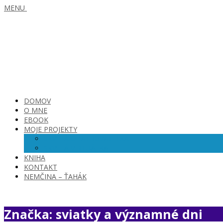
MENU
DOMOV
O MNE
EBOOK
MOJE PROJEKTY
SKVELÁ OPATROVATEĽKA
SKVELÁ VIRTUÁLKA
KNIHA
KONTAKT
NEMČINA – ŤAHÁK
Značka: sviatky a významné dni