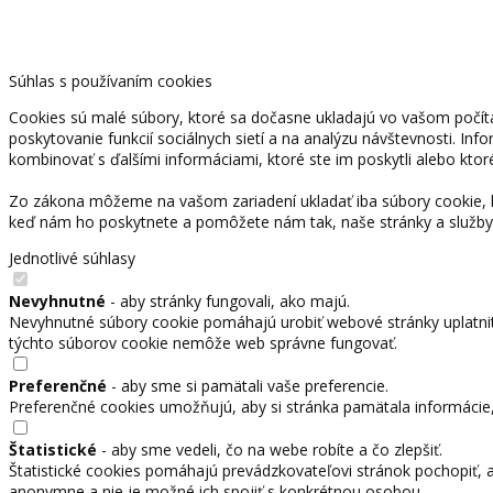
Súhlas s používaním cookies
Cookies sú malé súbory, ktoré sa dočasne ukladajú vo vašom počíta
poskytovanie funkcií sociálnych sietí a na analýzu návštevnosti. Inf
kombinovať s ďalšími informáciami, ktoré ste im poskytli alebo ktoré
Zo zákona môžeme na vašom zariadení ukladať iba súbory cookie, k
keď nám ho poskytnete a pomôžete nám tak, naše stránky a služby
Jednotlivé súhlasy
Nevyhnutné
- aby stránky fungovali, ako majú.
Nevyhnutné súbory cookie pomáhajú urobiť webové stránky uplatnit
týchto súborov cookie nemôže web správne fungovať.
Preferenčné
- aby sme si pamätali vaše preferencie.
Preferenčné cookies umožňujú, aby si stránka pamätala informácie, k
Štatistické
- aby sme vedeli, čo na webe robíte a čo zlepšiť.
Štatistické cookies pomáhajú prevádzkovateľovi stránok pochopiť, a
anonymne a nie je možné ich spojiť s konkrétnou osobou.