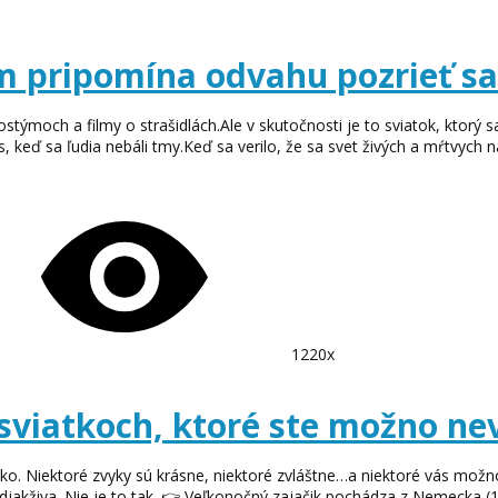
ám pripomína odvahu pozrieť s
ostýmoch a filmy o strašidlách.Ale v skutočnosti je to sviatok, ktorý s
 keď sa ľudia nebáli tmy.Keď sa verilo, že sa svet živých a mŕtvych na 
1220x
sviatkoch, ktoré ste možno ne
ko. Niektoré zvyky sú krásne, niektoré zvláštne…a niektoré vás možno
 odjakživa. Nie je to tak. 👉 Veľkonočný zajačik pochádza z Nemecka (1