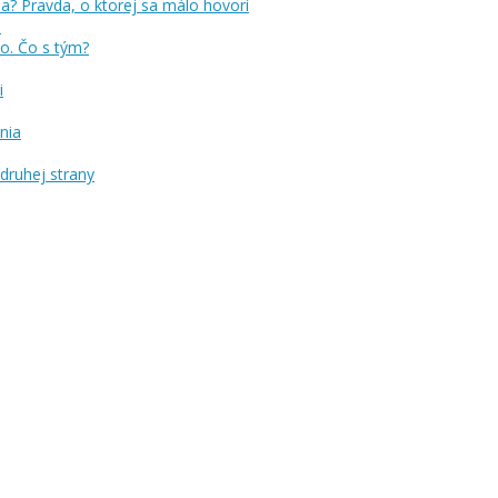
a? Pravda, o ktorej sa málo hovorí
no. Čo s tým?
i
nia
druhej strany