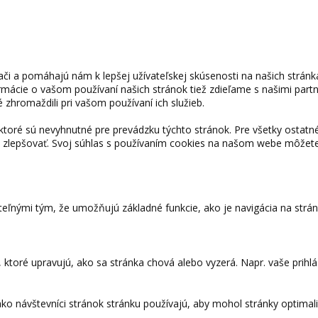
či a pomáhajú nám k lepšej užívateľskej skúsenosti na našich strán
ormácie o vašom používaní našich stránok tiež zdieľame s našimi partne
 zhromaždili pri vašom používaní ich služieb.
toré sú nevyhnutné pre prevádzku týchto stránok. Pre všetky ostat
 zlepšovať. Svoj súhlas s používaním cookies na našom webe môžet
eľnými tým, že umožňujú základné funkcie, ako je navigácia na strá
toré upravujú, ako sa stránka chová alebo vyzerá. Napr. vaše prihláse
ko návštevníci stránok stránku používajú, aby mohol stránky optimali