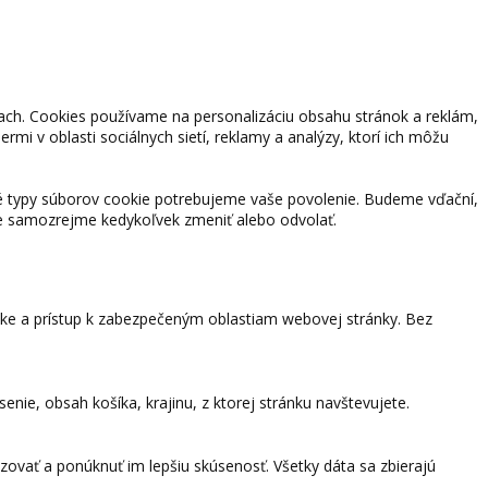
kach. Cookies používame na personalizáciu obsahu stránok a reklám,
rmi v oblasti sociálnych sietí, reklamy a analýzy, ktorí ich môžu
né typy súborov cookie potrebujeme vaše povolenie. Budeme vďační,
e samozrejme kedykoľvek zmeniť alebo odvolať.
nke a prístup k zabezpečeným oblastiam webovej stránky. Bez
nie, obsah košíka, krajinu, z ktorej stránku navštevujete.
zovať a ponúknuť im lepšiu skúsenosť. Všetky dáta sa zbierajú