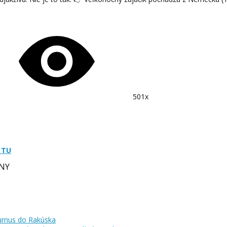
501x
 TU
NY