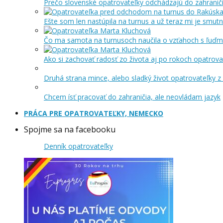
Prečo slovenské opatrovateľky odchádzajú do zahraniči
Ešte som len nastúpila na turnus a už teraz mi je smut
Čo ma samota na turnusoch naučila o vzťahoch s ľuďm
Ako si zachovať radosť zo života aj po rokoch opatrova
Druhá strana mince, alebo sladký život opatrovateľky z 
Chcem ísť pracovať do zahraničia, ale neovládam jazyk
PRÁCA PRE OPATROVATEĽKY, NEMECKO
Spojme sa na facebooku
Denník opatrovateľky