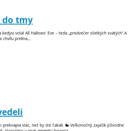
a do tmy
a kedysi volal All Hallows’ Eve – teda „predvečer všetkých svätých“.A
chvíľu prelína,...
vedeli
 prekvapia viac, než by ste čakali. 🐇 Veľkonočný zajačik pôvodne
6. storočie)👉 prvé zmienky hovoria...