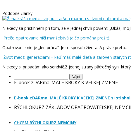
Podobné články
Niekedy sa pristihnem pri tom, že v jednej chvíli poviem: „Ukáž, mo
Prečo opatrovanie ničí manželstvá (a čo pomáha prežiť)
Opatrovanie nie je „len práca“. Je to spôsob života. A práve preto…
Život medzi generáciami – keď máš malé dieťa a zároveň starých r
Niekedy si pripadám ako sendvič.Z jednej strany päťročný syn, ktor
Hľadať:
E-book zDARma: MALÉ KROKY K VEĽKEJ ZMENE
E-book zDARma: MALÉ KROKY K VEĽKEJ ZMENE si stiahni
RÝCHLOKURZ ZÁKLADOV OPATROVATEĽSKEJ NEMČI
CHCEM RÝCHLOKURZ NEMČINY