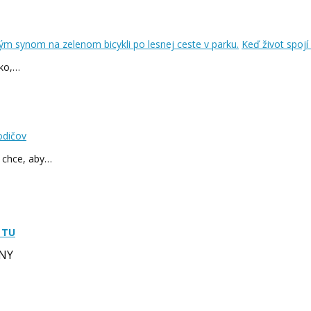
Keď život spojí
jko,…
odičov
ý chce, aby…
 TU
NY