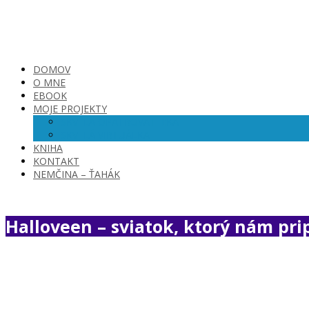
DOMOV
O MNE
EBOOK
MOJE PROJEKTY
SKVELÁ OPATROVATEĽKA
SKVELÁ VIRTUÁLKA
KNIHA
KONTAKT
NEMČINA – ŤAHÁK
Halloveen – sviatok, ktorý nám pr