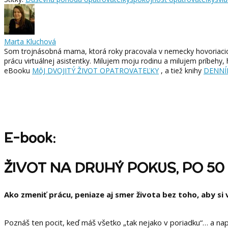
Marta Kluchová
Som trojnásobná mama, ktorá roky pracovala v nemecky hovoriacich
prácu virtuálnej asistentky. Milujem moju rodinu a milujem príbehy, 
eBooku
MôJ DVOJITÝ ŽIVOT OPATROVATEĽKY
, a tiež knihy
DENNÍ
E-book:
ŽIVOT NA DRUHÝ POKUS, PO 50
Ako zmeniť prácu, peniaze aj smer života bez toho, aby si
Poznáš ten pocit, keď máš všetko „tak nejako v poriadku“… a napr