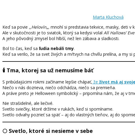
Marta Kluchová
Keď sa povie ,,
Helovín
„, mnohí si predstavia tekvice, masky, deti v 
Ale v skutočnosti je to sviatok, ktorý sa kedysi volal
All Hallows’ Eve
A jeho pôvodný zmysel bol hlbší, než len zábava a sladkosti.
Bol to čas, keď sa
ľudia nebáli tmy
.
Keď sa verilo, že sa svet živých a mŕtvych na chvíľu prelína, a my si
🕯️ Tma, ktorej sa už nemusíme báť
S pribúdajúcimi rokmi začíname lepšie chápať,
že
život má aj svoj
Niečo v nás dozrieva, niečo odchádza, niečo sa premieňa.
A práve preto je Helloween symbolický – pripomína nám, že aj v tm
Nie strašidelné, ale liečivé.
Svetlo sviečky, ktoré držíme v rukách, keď si spomíname.
Svetlo odvahy pozrieť sa späť – aj do vlastných tieňov, aj do spomie
🌕 Svetlo, ktoré si nesieme v sebe