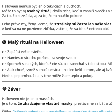
Halloveen nemusí byť len o tekviciach a duchoch.
Môže to byť aj
osobný rituál
, chvíľa ticha, keď si zapáliš sviečku 
Za to, čo si zvládla, aj za to, čo ťa naučilo pokore.
Lebo práve my, ženy, vieme, že
strašiaky sú často len naše vla
A keď sa na ne pozrieme zblízka, zistíme, že sa ich už netreba báť.
🎃 Malý rituál na Helloween
👉 Zapáľ si večer sviečku.
👉 Namiesto strachu poďakuj za svoje svetlo.
👉 Spomeň si na tých, ktorí už nie sú, ale zanechali v tebe stopu. 
👉 A ak chceš, vyrež si malú tekvicu – nie len kvôli deťom, ale aj kvôl
Nech ti pripomína, že aj v tme môže žiariť teplo a pokoj.
💜 Záver
Halloween nie je len o maskách.
Je o tom,
že zhadzujeme vlastné masky
, prestávame sa báť a uč
Štítky:
Duševná pohoda opatrovateľky
spokojnosť opatrovateľky
svi