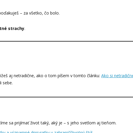
a poďakuješ – za všetko, čo bolo.
stné strachy
.
Môžeš aj netradične, ako o tom píšem v tomto článku:
Ako si netradičn
i sebe.
íme sa prijímať život taký, aký je – s jeho svetlom aj tieňom.
atky a významné dni
sviatky v zahraničí
životný štýl