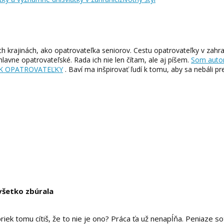
 krajinách, ako opatrovateľka seniorov. Cestu opatrovateľky v zahra
hlavne opatrovateľské. Rada ich nie len čítam, ale aj píšem.
Som auto
K OPATROVATEĽKY
. Baví ma inšpirovať ľudí k tomu, aby sa nebáli pr
 všetko zbúrala
iek tomu cítiš, že to nie je ono? Práca ťa už nenapĺňa. Peniaze so