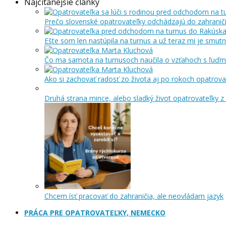
Najčítanejšie články
Prečo slovenské opatrovateľky odchádzajú do zahraniči
Ešte som len nastúpila na turnus a už teraz mi je smut
Čo ma samota na turnusoch naučila o vzťahoch s ľuďm
Ako si zachovať radosť zo života aj po rokoch opatrova
Druhá strana mince, alebo sladký život opatrovateľky z 
Chcem ísť pracovať do zahraničia, ale neovládam jazyk
PRÁCA PRE OPATROVATEĽKY, NEMECKO