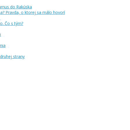
a? Pravda, o ktorej sa málo hovorí
no. Čo s tým?
i
nia
druhej strany