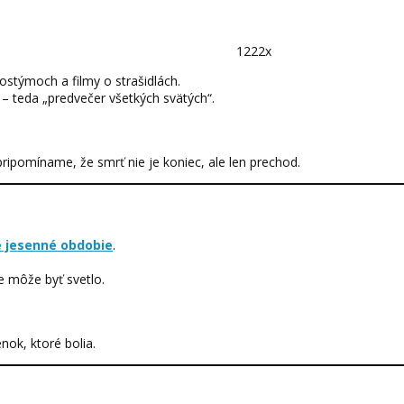
1222x
kostýmoch a filmy o strašidlách.
– teda „predvečer všetkých svätých“.
 pripomíname, že smrť nie je koniec, ale len prechod.
e jesenné obdobie
.
e môže byť svetlo.
nok, ktoré bolia.