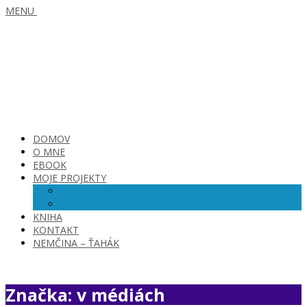
MENU
DOMOV
O MNE
EBOOK
MOJE PROJEKTY
SKVELÁ OPATROVATEĽKA
SKVELÁ VIRTUÁLKA
KNIHA
KONTAKT
NEMČINA – ŤAHÁK
Značka: v médiách