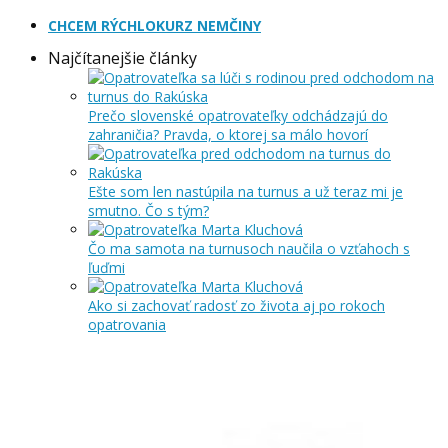
CHCEM RÝCHLOKURZ NEMČINY
Najčítanejšie články
Prečo slovenské opatrovateľky odchádzajú do
zahraničia? Pravda, o ktorej sa málo hovorí
Ešte som len nastúpila na turnus a už teraz mi je
smutno. Čo s tým?
Čo ma samota na turnusoch naučila o vzťahoch s
ľuďmi
Ako si zachovať radosť zo života aj po rokoch
opatrovania