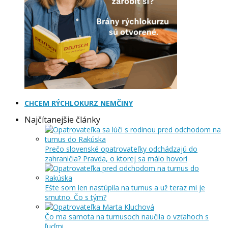
CHCEM RÝCHLOKURZ NEMČINY
Najčítanejšie články
Prečo slovenské opatrovateľky odchádzajú do
zahraničia? Pravda, o ktorej sa málo hovorí
Ešte som len nastúpila na turnus a už teraz mi je
smutno. Čo s tým?
Čo ma samota na turnusoch naučila o vzťahoch s
ľuďmi