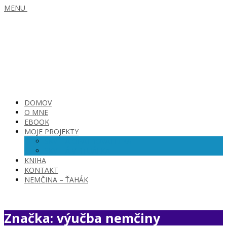
MENU
DOMOV
O MNE
EBOOK
MOJE PROJEKTY
SKVELÁ OPATROVATEĽKA
SKVELÁ VIRTUÁLKA
KNIHA
KONTAKT
NEMČINA – ŤAHÁK
Značka: výučba nemčiny