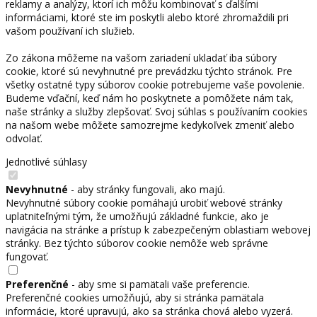
reklamy a analýzy, ktorí ich môžu kombinovať s ďalšími
informáciami, ktoré ste im poskytli alebo ktoré zhromaždili pri
vašom používaní ich služieb.
Zo zákona môžeme na vašom zariadení ukladať iba súbory
cookie, ktoré sú nevyhnutné pre prevádzku týchto stránok. Pre
všetky ostatné typy súborov cookie potrebujeme vaše povolenie.
Budeme vďační, keď nám ho poskytnete a pomôžete nám tak,
naše stránky a služby zlepšovať. Svoj súhlas s používaním cookies
na našom webe môžete samozrejme kedykoľvek zmeniť alebo
odvolať.
Jednotlivé súhlasy
Nevyhnutné
- aby stránky fungovali, ako majú.
Nevyhnutné súbory cookie pomáhajú urobiť webové stránky
uplatniteľnými tým, že umožňujú základné funkcie, ako je
navigácia na stránke a prístup k zabezpečeným oblastiam webovej
stránky. Bez týchto súborov cookie nemôže web správne
fungovať.
Preferenčné
- aby sme si pamätali vaše preferencie.
Preferenčné cookies umožňujú, aby si stránka pamätala
informácie, ktoré upravujú, ako sa stránka chová alebo vyzerá.