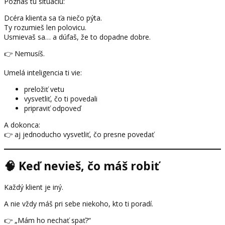
Poznáš tú situáciu:
Dcéra klienta sa ťa niečo pýta.
Ty rozumieš len polovicu.
Usmievaš sa… a dúfaš, že to dopadne dobre.
👉 Nemusíš.
Umelá inteligencia ti vie:
preložiť vetu
vysvetliť, čo ti povedali
pripraviť odpoveď
A dokonca:
👉 aj jednoducho vysvetliť, čo presne povedať
🧠 Keď nevieš, čo máš robiť
Každý klient je iný.
A nie vždy máš pri sebe niekoho, kto ti poradí.
👉 „Mám ho nechať spať?“