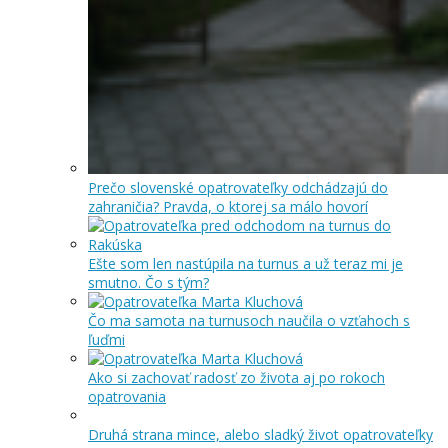
Prečo slovenské opatrovateľky odchádzajú do
zahraničia? Pravda, o ktorej sa málo hovorí
Ešte som len nastúpila na turnus a už teraz mi je
smutno. Čo s tým?
Čo ma samota na turnusoch naučila o vzťahoch s
ľuďmi
Ako si zachovať radosť zo života aj po rokoch
opatrovania
Druhá strana mince, alebo sladký život opatrovateľky