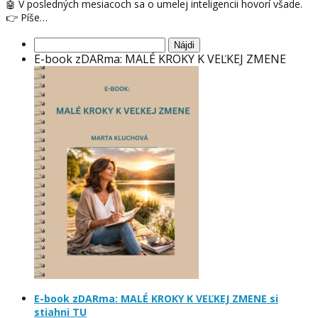
🤖 V posledných mesiacoch sa o umelej inteligencii hovorí všade.
👉 Píše…
Hľadať:
E-book zDARma: MALÉ KROKY K VEĽKEJ ZMENE
E-book zDARma: MALÉ KROKY K VEĽKEJ ZMENE si
stiahni TU