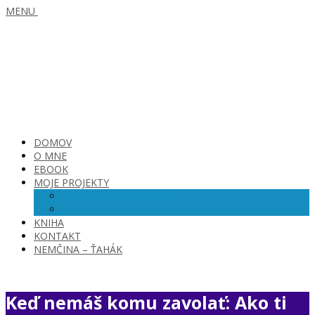
MENU
DOMOV
O MNE
EBOOK
MOJE PROJEKTY
SKVELÁ OPATROVATEĽKA
SKVELÁ VIRTUÁLKA
KNIHA
KONTAKT
NEMČINA – ŤAHÁK
Keď nemáš komu zavolať: Ako ti