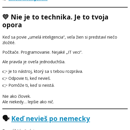
💛 Nie je to technika. Je to tvoja
opora
Keď sa povie „umelá inteligencia“, veľa žien si predstaví niečo
zložité.
Počítače. Programovanie. Nejaké „IT veci“.
Ale pravda je oveľa jednoduchšia.
👉 Je to nástroj, ktorý sa s tebou rozpráva.
👉 Odpovie ti, keď nevieš.
👉 Pomôže ti, keď si neistá.
Nie ako človek.
Ale niekedy… lepšie ako nič.
🗣️
Keď nevieš po nemecky