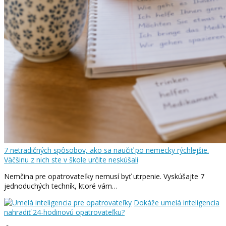
7 netradičných spôsobov, ako sa naučiť po nemecky rýchlejšie.
Väčšinu z nich ste v škole určite neskúšali
Nemčina pre opatrovateľky nemusí byť utrpenie. Vyskúšajte 7
jednoduchých techník, ktoré vám…
Dokáže umelá inteligencia
nahradiť 24-hodinovú opatrovateľku?