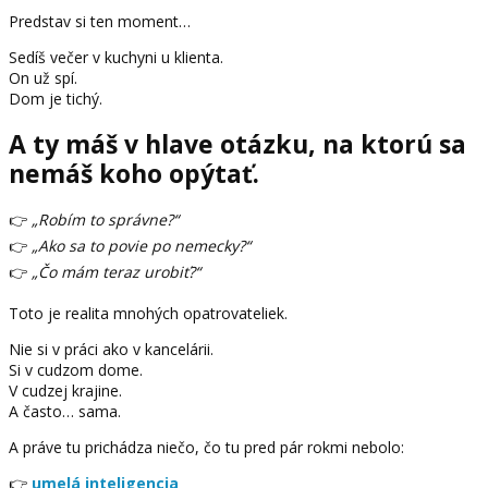
Predstav si ten moment…
Sedíš večer v kuchyni u klienta.
On už spí.
Dom je tichý.
A ty máš v hlave otázku, na ktorú sa
nemáš koho opýtať.
👉
„Robím to správne?“
👉
„Ako sa to povie po nemecky?“
👉
„Čo mám teraz urobiť?“
Toto je realita mnohých opatrovateliek.
Nie si v práci ako v kancelárii.
Si v cudzom dome.
V cudzej krajine.
A často… sama.
A práve tu prichádza niečo, čo tu pred pár rokmi nebolo:
👉
umelá inteligencia