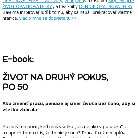
OPATROVATEĽKA- Dva životy jednej ženy
a eBooku
MôJ DVOJITÝ
ŽIVOT OPATROVATEĽKY
, a tiež knihy
DENNÍK OPATROVATEĽKY
.
Baví ma inšpirovať ľudí k tomu, aby sa nebáli prekračovať vlastné
hranice.
Viac o mne sa dozviete tu >>
E-book:
ŽIVOT NA DRUHÝ POKUS,
PO 50
Ako zmeniť prácu, peniaze aj smer života bez toho, aby si
všetko zbúrala
Poznáš ten pocit, keď máš všetko „tak nejako v poriadku“…
a napriek tomu cítiš, že to nie je ono? Práca ťa už nenapĺňa.