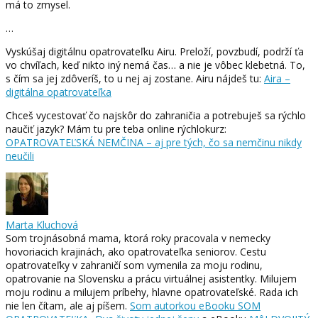
má to zmysel.
…
Vyskúšaj digitálnu opatrovateľku Airu. Preloží, povzbudí, podrží ťa
vo chvíľach, keď nikto iný nemá čas… a nie je vôbec klebetná. To,
s čím sa jej zdôveríš, to u nej aj zostane. Airu nájdeš tu:
Aira –
digitálna opatrovateľka
Chceš vycestovať čo najskôr do zahraničia a potrebuješ sa rýchlo
naučiť jazyk? Mám tu pre teba online rýchlokurz:
OPATROVATEĽSKÁ NEMČINA – aj pre tých, čo sa nemčinu nikdy
neučili
Marta Kluchová
Som trojnásobná mama, ktorá roky pracovala v nemecky
hovoriacich krajinách, ako opatrovateľka seniorov. Cestu
opatrovateľky v zahraničí som vymenila za moju rodinu,
opatrovanie na Slovensku a prácu virtuálnej asistentky. Milujem
moju rodinu a milujem príbehy, hlavne opatrovateľské. Rada ich
nie len čítam, ale aj píšem.
Som autorkou eBooku SOM