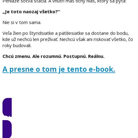
Peniaze sotva stačia. A vnútri máš tichý hlas, ktorý sa pýta:
„Je toto naozaj všetko?“
Nie si v tom sama.
Veľa žien po štyridsiatke a päťdesiatke sa dostane do bodu,
kde už nechcú len prežívať. Nechcú však ani riskovať všetko, čo
roky budovali.
Chcú zmenu. Ale rozumnú. Postupnú. Reálnu.
A presne o tom je tento e-book.
CHCEM ZMENU