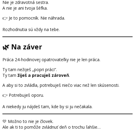
Nie je zdravotná sestra.
A nie je ani tvoja šéfka.
👉 Je to pomocník. Nie náhrada.
Rozhodnutia sú vždy na tebe.
🌿 Na záver
Práca 24-hodinovej opatrovateľky nie je len práca.
Ty tam nežiješ „popri práci“.
Ty tam
žiješ a pracuješ zároveň
.
A aby si to zvládla, potrebuješ niečo viac než len skúsenosti.
👉 Potrebuješ oporu.
A niekedy ju nájdeš tam, kde by si ju nečakala.
💛 Možno to nie je človek.
Ale ak ti to pomôže zvládnuť deň o trochu ľahšie…