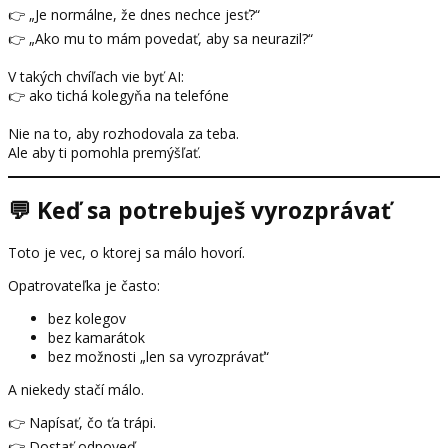
👉 „Je normálne, že dnes nechce jesť?“
👉 „Ako mu to mám povedať, aby sa neurazil?“
V takých chvíľach vie byť AI:
👉 ako tichá kolegyňa na telefóne
Nie na to, aby rozhodovala za teba.
Ale aby ti pomohla premýšľať.
💬 Keď sa potrebuješ vyrozprávať
Toto je vec, o ktorej sa málo hovorí.
Opatrovateľka je často:
bez kolegov
bez kamarátok
bez možnosti „len sa vyrozprávať“
A niekedy stačí málo.
👉 Napísať, čo ťa trápi.
👉 Dostať odpoveď.