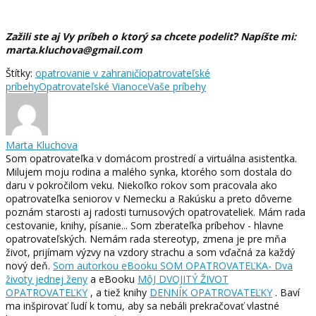
Zažili ste aj Vy príbeh o ktorý sa chcete podeliť? Napíšte mi:
marta.kluchova@gmail.com
Štítky:
opatrovanie v zahraničí
opatrovateľské
príbehy
Opatrovateľské Vianoce
Vaše príbehy
Marta Kluchova
Som opatrovateľka v domácom prostredí a virtuálna asistentka.
Milujem moju rodina a malého synka, ktorého som dostala do
daru v pokročilom veku. Niekoľko rokov som pracovala ako
opatrovateľka seniorov v Nemecku a Rakúsku a preto dôverne
poznám starosti aj radosti turnusových opatrovateliek. Mám rada
cestovanie, knihy, písanie... Som zberateľka príbehov - hlavne
opatrovateľských. Nemám rada stereotyp, zmena je pre mňa
život, prijímam výzvy na vzdory strachu a som vďačná za každý
nový deň.
Som autorkou eBooku SOM OPATROVATEĽKA- Dva
životy jednej ženy
a eBooku
MôJ DVOJITÝ ŽIVOT
OPATROVATEĽKY
, a tiež knihy
DENNÍK OPATROVATEĽKY
. Baví
ma inšpirovať ľudí k tomu, aby sa nebáli prekračovať vlastné