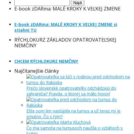
Hľadať:
E-book zDARma: MALÉ KROKY K VEĽKEJ ZMENE
E-book zDARma: MALÉ KROKY K VEĽKEJ ZMENE si
stiahni TU
RÝCHLOKURZ ZÁKLADOV OPATROVATEĽSKEJ
NEMČINY
CHCEM RÝCHLOKURZ NEMČINY
Najčítanejšie články
Prečo slovenské opatrovateľky odchádzajú do
zahraničia? Pravda, o ktorej sa málo hovorí
Ešte som len nastúpila na turnus a už teraz mi je
smutno. Čo s tým?
Čo ma samota na turnusoch naučila o vzťahoch s
ľuďmi