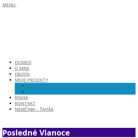
MENU
DOMOV
O MNE
EBOOK
MOJE PROJEKTY
SKVELÁ OPATROVATEĽKA
SKVELÁ VIRTUÁLKA
KNIHA
KONTAKT
NEMČINA – ŤAHÁK
Posledné Vianoce