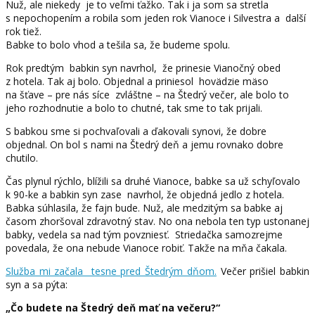
Nuž, ale niekedy je to veľmi ťažko. Tak i ja som sa stretla
s nepochopením a robila som jeden rok Vianoce i Silvestra a další
rok tiež.
Babke to bolo vhod a tešila sa, že budeme spolu.
Rok predtým babkin syn navrhol, že prinesie Vianočný obed
z hotela. Tak aj bolo. Objednal a priniesol hovädzie mäso
na šťave – pre nás síce zvláštne – na Štedrý večer, ale bolo to
jeho rozhodnutie a bolo to chutné, tak sme to tak prijali.
S babkou sme si pochvaľovali a ďakovali synovi, že dobre
objednal. On bol s nami na Štedrý deň a jemu rovnako dobre
chutilo.
Čas plynul rýchlo, blížili sa druhé Vianoce, babke sa už schyľovalo
k 90-ke a babkin syn zase navrhol, že objedná jedlo z hotela.
Babka súhlasila, že fajn bude. Nuž, ale medzitým sa babke aj
časom zhoršoval zdravotný stav. No ona nebola ten typ ustonanej
babky, vedela sa nad tým povzniesť. Striedačka samozrejme
povedala, že ona nebude Vianoce robiť. Takže na mňa čakala.
Služba mi začala tesne pred Štedrým dňom.
Večer prišiel babkin
syn a sa pýta:
„Čo budete na Štedrý deň mať na večeru?“