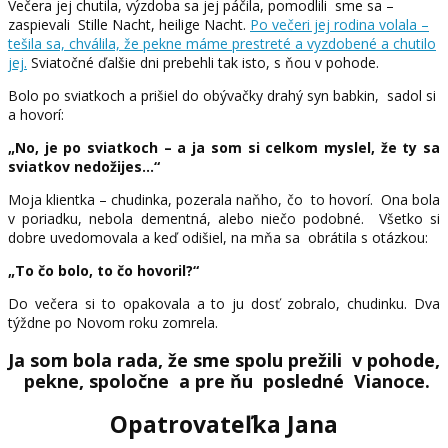
Večera jej chutila, výzdoba sa jej páčila, pomodlili sme sa –
zaspievali Stille Nacht, heilige Nacht.
Po večeri jej rodina volala –
tešila sa, chválila, že pekne máme prestreté a vyzdobené a chutilo
jej.
Sviatočné ďalšie dni prebehli tak isto, s ňou v pohode.
Bolo po sviatkoch a prišiel do obývačky drahý syn babkin, sadol si
a hovorí:
„No, je po sviatkoch – a ja som si celkom myslel, že ty sa
sviatkov nedožijes…“
Moja klientka – chudinka, pozerala naňho, čo to hovorí. Ona bola
v poriadku, nebola dementná, alebo niečo podobné. Všetko si
dobre uvedomovala a keď odišiel, na mňa sa obrátila s otázkou:
„To čo bolo, to čo hovoril?“
Do večera si to opakovala a to ju dosť zobralo, chudinku. Dva
týždne po Novom roku zomrela.
Ja som bola rada, že sme spolu prežili v pohode,
pekne, spoločne a pre ňu posledné Vianoce.
Opatrovateľka Jana