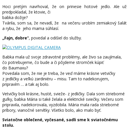
Hoci pretým navrhoval, že on prinesie hotové jedlo. Ale už
predpokladal, že ktovie, či
babka dožije?
Tvárila, som sa, že nevadí, že na večeru urobím zemiakový šalát
a rybu, že jeho mama súhlasí.
„Fajn, dobre“
, povedal a odišiel do služby.
Babka mala už svoje zdravotné problémy, ale živo sa zaujímala,
čo potrebujeme, čo bude a či pôjdeme stromček kúpiť
do Baumaxu?
Povedala som, že nie je treba, že veď máme krásne vetvičky
z jedličky a veľkú zardiniéru – misu. Tam to nadekorujem,
pripravím … a tak aj bolo.
Vetvičky boli krásne, husté, svieže- z jedličky. Dala som strieborné
guľky, babka Mária si také želala a elektrické sviečky. Večeru som
pripravila, nadekorovala, vyzdobila. Mária mala rada strieborné
príbory, vianočné servítky. Všetko bolo, ako malo byť.
Sviatočne oblečené, vyčesané, sadli sme k sviatočnému
stolu.