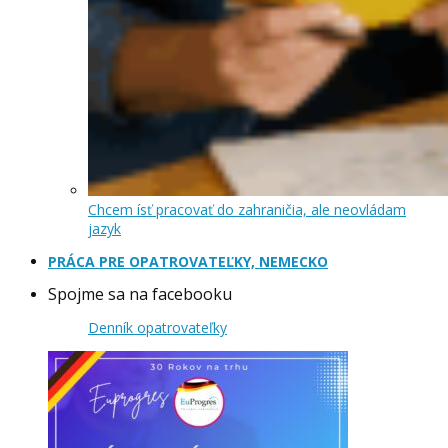
Chcem ísť pracovať do zahraničia, ale neovládam
jazyk
PRÁCA PRE OPATROVATEĽKY, NEMECKO
Spojme sa na facebooku
Denník opatrovateľky