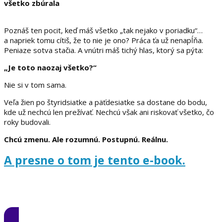
všetko zbúrala
Poznáš ten pocit, keď máš všetko „tak nejako v poriadku“…
a napriek tomu cítiš, že to nie je ono? Práca ťa už nenapĺňa.
Peniaze sotva stačia. A vnútri máš tichý hlas, ktorý sa pýta:
„Je toto naozaj všetko?“
Nie si v tom sama.
Veľa žien po štyridsiatke a päťdesiatke sa dostane do bodu,
kde už nechcú len prežívať. Nechcú však ani riskovať všetko, čo
roky budovali.
Chcú zmenu. Ale rozumnú. Postupnú. Reálnu.
A presne o tom je tento e-book.