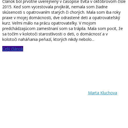
Článok bol prvotne uverejnený v časopise Evita v októbrovom čísle
2015. Keď som vycestovala prvýkrát, nemala som žiadne
skúsenosti s opatrovaním starých či chorých. Mala som iba roky
praxe v mojej domácnosti, dve odrastené deti a opatrovateľský
kurz. Veľmi málo na prácu opatrovateľky. V mojom
predchádzajúcom zamestnaní som sa trápila. Mala som pocit, že
sa točím v kolotoči starostlivosti o deti, o domácnosť a v
kolotoči naháňania peňazí, ktorých nikdy nebolo...
Celý článok
Marta Kluchova