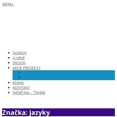
MENU
DOMOV
O MNE
EBOOK
MOJE PROJEKTY
SKVELÁ OPATROVATEĽKA
SKVELÁ VIRTUÁLKA
KNIHA
KONTAKT
NEMČINA – ŤAHÁK
Značka: jazyky