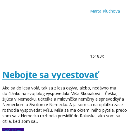
Marta Kluchova
15183x
Nebojte sa vycestovať
Ako sa do lesa volá, tak sa z lesa ozýva, alebo, nedávno ma
do článku na svoj blog vyspovedala Míša Skopalová – Češka,
žijúca v Nemecku, učiteľka a milovníčka nemčiny a sprievodkyňa
Nemeckom a životom v Nemecku. A ja som sa na oplátku zase
rozhodla vyspovedať Míšu. Míša sa ma okrem iného pýtala, prečo
som sa z Nemecka rozhodla presídliť do Rakúska, ako som sa
cítila, keď som sa...
Celý článok