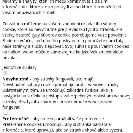
reklamy a analýzy, ktorí ich môžu kombinovať s ďalšími
informáciami, ktoré ste im poskytli alebo ktoré zhromaždili pri
vašom používaní ich služieb.
Zo zákona môžeme na vašom zariadení ukladať iba súbory
cookie, ktoré sú nevyhnutné pre prevádzku týchto stránok. Pre
všetky ostatné typy súborov cookie potrebujeme vaše povolenie.
Budeme vďační, keď nám ho poskytnete a pomôžete nám tak,
naše stránky a služby zlepšovať. Svoj súhlas s používaním cookies
na našom webe môžete samozrejme kedykoľvek zmeniť alebo
odvolať.
Jednotlivé súhlasy
Nevyhnutné
- aby stránky fungovali, ako majú.
Nevyhnutné súbory cookie pomáhajú urobiť webové stránky
uplatniteľnými tým, že umožňujú základné funkcie, ako je
navigácia na stránke a prístup k zabezpečeným oblastiam webovej
stránky. Bez týchto súborov cookie nemôže web správne
fungovať.
Preferenčné
- aby sme si pamätali vaše preferencie.
Preferenčné cookies umožňujú, aby si stránka pamätala
informácie, ktoré upravujú, ako sa stránka chová alebo vyzerá.