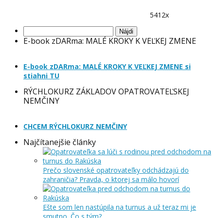
5412x
Hľadať:
E-book zDARma: MALÉ KROKY K VEĽKEJ ZMENE
E-book zDARma: MALÉ KROKY K VEĽKEJ ZMENE si
stiahni TU
RÝCHLOKURZ ZÁKLADOV OPATROVATEĽSKEJ
NEMČINY
CHCEM RÝCHLOKURZ NEMČINY
Najčítanejšie články
Prečo slovenské opatrovateľky odchádzajú do
zahraničia? Pravda, o ktorej sa málo hovorí
Ešte som len nastúpila na turnus a už teraz mi je
smutno. Čo s tým?