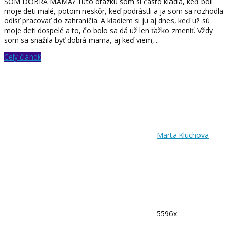
SOM DOBRÁ MAMA? Túto otázku som si často kládla, keď boli
moje deti malé, potom neskôr, keď podrástli a ja som sa rozhodla
odísť pracovať do zahraničia. A kladiem si ju aj dnes, keď už sú
moje deti dospelé a to, čo bolo sa dá už len ťažko zmeniť. Vždy
som sa snažila byť dobrá mama, aj keď viem,...
Celý článok
Marta Kluchova
5596x