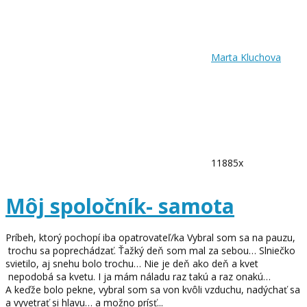
Marta Kluchova
11885x
Môj spoločník- samota
Príbeh, ktorý pochopí iba opatrovateľ/ka Vybral som sa na pauzu,
trochu sa poprechádzať. Ťažký deň som mal za sebou… Slniečko
svietilo, aj snehu bolo trochu… Nie je deň ako deň a kvet
nepodobá sa kvetu. I ja mám náladu raz takú a raz onakú…
A keďže bolo pekne, vybral som sa von kvôli vzduchu, nadýchať sa
a vyvetrať si hlavu… a možno prísť...