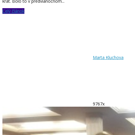
krát. Bolo to v predvianočnom...
Celý článok
Marta Kluchova
9767x