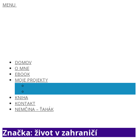
MENU
DOMOV
O MNE
EBOOK
MOJE PROJEKTY
SKVELÁ OPATROVATEĽKA
SKVELÁ VIRTUÁLKA
KNIHA
KONTAKT
NEMČINA – ŤAHÁK
Značka: život v zahraničí