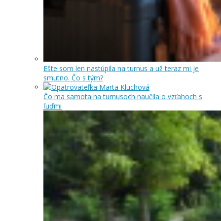
Ešte som len nastúpila na turnus a už teraz mi je
smutno. Čo s tým?
Čo ma samota na turnusoch naučila o vzťahoch s
ľuďmi