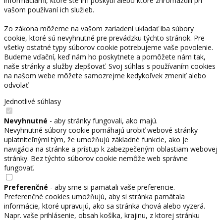
informáciami, ktoré ste im poskytli alebo ktoré zhromaždili pri
vašom používaní ich služieb.
Zo zákona môžeme na vašom zariadení ukladať iba súbory
cookie, ktoré sú nevyhnutné pre prevádzku týchto stránok. Pre
všetky ostatné typy súborov cookie potrebujeme vaše povolenie.
Budeme vďační, keď nám ho poskytnete a pomôžete nám tak,
naše stránky a služby zlepšovať. Svoj súhlas s používaním cookies
na našom webe môžete samozrejme kedykoľvek zmeniť alebo
odvolať.
Jednotlivé súhlasy
Nevyhnutné
- aby stránky fungovali, ako majú.
Nevyhnutné súbory cookie pomáhajú urobiť webové stránky
uplatniteľnými tým, že umožňujú základné funkcie, ako je
navigácia na stránke a prístup k zabezpečeným oblastiam webovej
stránky. Bez týchto súborov cookie nemôže web správne
fungovať.
Preferenčné
- aby sme si pamätali vaše preferencie.
Preferenčné cookies umožňujú, aby si stránka pamätala
informácie, ktoré upravujú, ako sa stránka chová alebo vyzerá.
Napr. vaše prihlásenie, obsah košíka, krajinu, z ktorej stránku