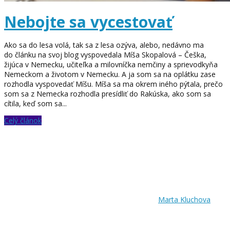
Nebojte sa vycestovať
Ako sa do lesa volá, tak sa z lesa ozýva, alebo, nedávno ma
do článku na svoj blog vyspovedala Míša Skopalová – Češka,
žijúca v Nemecku, učiteľka a milovníčka nemčiny a sprievodkyňa
Nemeckom a životom v Nemecku. A ja som sa na oplátku zase
rozhodla vyspovedať Míšu. Míša sa ma okrem iného pýtala, prečo
som sa z Nemecka rozhodla presídliť do Rakúska, ako som sa
cítila, keď som sa...
Celý článok
Marta Kluchova