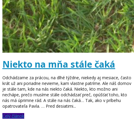
Niekto na mňa stále čaká
Odchádzame za prácou, na dlhé týždne, niekedy aj mesiace, často
krát už ani poriadne nevieme, kam vlastne patríme. Ale náš domov
je stále tam, kde na nás niekto čaká. Niekto, kto možno ani
nechápe, prečo musíme stále odchádzať preč, opúšťať toho, kto
nás má úprimne rád. A stále na nás čaká… Tak, ako v príbehu
opatrovateľa Pavla. … Pred desiatimi...
Celý článok