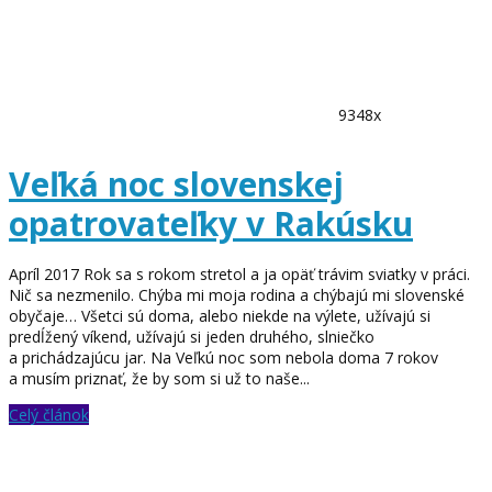
9348x
Veľká noc slovenskej
opatrovateľky v Rakúsku
Apríl 2017 Rok sa s rokom stretol a ja opäť trávim sviatky v práci.
Nič sa nezmenilo. Chýba mi moja rodina a chýbajú mi slovenské
obyčaje… Všetci sú doma, alebo niekde na výlete, užívajú si
predĺžený víkend, užívajú si jeden druhého, slniečko
a prichádzajúcu jar. Na Veľkú noc som nebola doma 7 rokov
a musím priznať, že by som si už to naše...
Celý článok