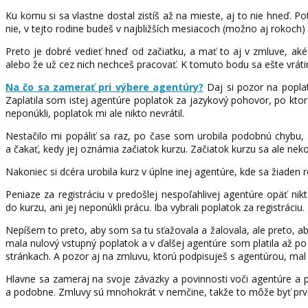
Ku komu si sa vlastne dostal zistíš až na mieste, aj to nie hneď. Pot
nie, v tejto rodine budeš v najbližších mesiacoch (možno aj rokoch) t
Preto je dobré vedieť hneď od začiatku, a mať to aj v zmluve, ak
alebo že už cez nich nechceš pracovať. K tomuto bodu sa ešte vrát
Na čo sa zamerať pri výbere agentúry?
Daj si pozor na poplat
Zaplatila som istej agentúre poplatok za jazykový pohovor, po kt
neponúkli, poplatok mi ale nikto nevrátil.
Nestačilo mi popáliť sa raz, po čase som urobila podobnú chybu,
a čakať, kedy jej oznámia začiatok kurzu. Začiatok kurzu sa ale nek
Nakoniec si dcéra urobila kurz v úplne inej agentúre, kde sa žiaden r
Peniaze za registráciu v predošlej nespoľahlivej agentúre opäť nik
do kurzu, ani jej neponúkli prácu. Iba vybrali poplatok za registráciu
Nepíšem to preto, aby som sa tu sťažovala a žalovala, ale preto, a
mala nulový vstupný poplatok a v ďalšej agentúre som platila až po
stránkach. A pozor aj na zmluvu, ktorú podpisuješ s agentúrou, mal 
Hlavne sa zameraj na svoje záväzky a povinnosti voči agentúre a 
a podobne. Zmluvy sú mnohokrát v nemčine, takže to môže byť prvá s