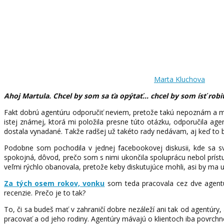
Marta Kluchova
Ahoj Martula. Chcel by som sa ťa opýtať… chcel by som ísť robi
Fakt dobrú agentúru odporučiť neviem, pretože takú nepoznám a my
istej známej, ktorá mi položila presne túto otázku, odporučila a
dostala vynadané. Takže radšej už takéto rady nedávam, aj keď to
Podobne som pochodila v jednej facebookovej diskusii, kde sa s
spokojná, dôvod, prečo som s nimi ukončila spoluprácu nebol príst
veľmi rýchlo obanovala, pretože keby diskutujúce mohli, asi by ma 
Za tých osem rokov, vonku
som teda pracovala cez dve agentúr
recenzie. Prečo je to tak?
To, či sa budeš mať v zahraničí dobre nezáleží ani tak od agentúry, 
pracovať a od jeho rodiny. Agentúry mávajú o klientoch iba povrchn