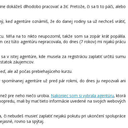
dine dokážeš dlhodobo pracovať a žiť. Pretože, či sa ti to páči, alebo
ý, keď agentúre oznámiš, že do danej rodiny sa už nechceš vrátiť,
cu. Mňa na to nikto neupozornil, takže som sa zopár krát popálila.
 cez túto agentúru nepracovala, do dnes (7 rokov) mi nijakú prácu
a sa v istej agentúre, kde musela za registráciu zaplatiť určitú sumu
dostatok záujemcov.
hneď, ale až počas prebiehajúceho kurzu.
a v spomínanej agentúre už pred pár rokmi, do dnes ju nepozvali ani
 než pre neho niečo urobia.
Nakoniec som si vybrala agentúru
, ktorá
ť popredu, mali by mať tieto informácie uvedené na svojich webových
 či nebudeš musieť zaplatiť nejakú pokutu pri ukončení spolupráce
ejasné, rovno sa spýtaj.