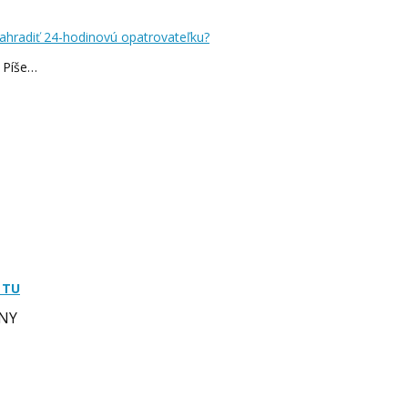
ahradiť 24-hodinovú opatrovateľku?
 Píše…
 TU
NY