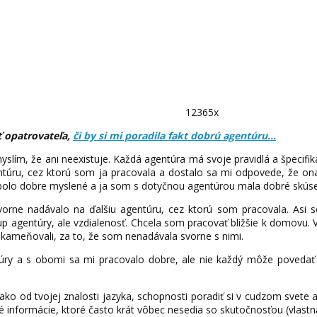
12365x
ť opatrovateľa,
či by si mi poradila fakt dobrú agentúru…
slím, že ani neexistuje. Každá agentúra má svoje pravidlá a špecif
gentúru, cez ktorú som ja pracovala a dostalo sa mi odpovede, že on
 bolo dobre myslené a ja som s dotyčnou agentúrou mala dobré skúse
vorne nadávalo na ďalšiu agentúru, cez ktorú som pracovala. Asi s
up agentúry, ale vzdialenosť. Chcela som pracovať bližšie k domovu.
ukameňovali, za to, že som nenadávala svorne s nimi.
y a s obomi sa mi pracovalo dobre, ale nie každý môže povedať to
ako od tvojej znalosti jazyka, schopnosti poradiť si v cudzom svete a 
é informácie, ktoré často krát vôbec nesedia so skutočnosťou (vlastn