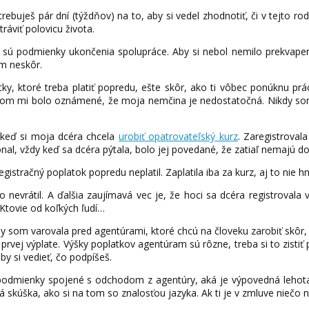
rebuješ pár dní (týždňov) na to, aby si vedel zhodnotiť, či v tejto ro
ráviť polovicu života.
é sú podmienky ukončenia spolupráce. Aby si nebol nemilo prekvapen
im neskôr.
ky, ktoré treba platiť popredu, ešte skôr, ako ti vôbec ponúknu prá
orom mi bolo oznámené, že moja nemčina je nedostatočná. Nikdy som
 keď si moja dcéra chcela
urobiť opatrovateľský kurz
. Zaregistroval
onal, vždy keď sa dcéra pýtala, bolo jej povedané, že zatiaľ nemajú 
egistračný poplatok popredu neplatil. Zaplatila iba za kurz, aj to nie 
to nevrátil. A ďalšia zaujímavá vec je, že hoci sa dcéra registroval
. Ktovie od koľkých ľudí…
by som varovala pred agentúrami, ktoré chcú na človeku zarobiť skôr,
 prvej výplate. Výšky poplatkov agentúram sú rôzne, treba si to zisti
by si vedieť, čo podpíšeš.
podmienky spojené s odchodom z agentúry, aká je výpovedná lehota,
kúška, ako si na tom so znalosťou jazyka. Ak ti je v zmluve niečo n