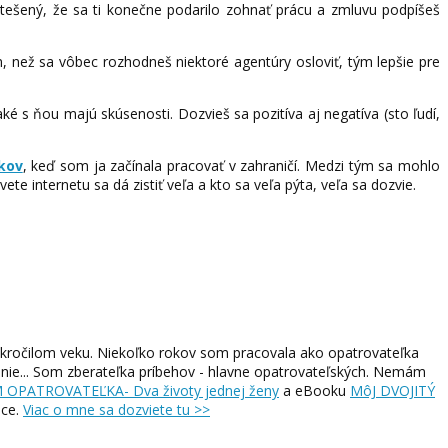
atešený, že sa ti konečne podarilo zohnať prácu a zmluvu podpíšeš
ým, než sa vôbec rozhodneš niektoré agentúry osloviť, tým lepšie pre
ké s ňou majú skúsenosti. Dozvieš sa pozitíva aj negatíva (sto ľudí,
kov
, keď som ja začínala pracovať v zahraničí. Medzi tým sa mohlo
ete internetu sa dá zistiť veľa a kto sa veľa pýta, veľa sa dozvie.
okročilom veku. Niekoľko rokov som pracovala ako opatrovateľka
anie... Som zberateľka príbehov - hlavne opatrovateľských. Nemám
OPATROVATEĽKA- Dva životy jednej ženy
a eBooku
MôJ DVOJITÝ
ice.
Viac o mne sa dozviete tu >>