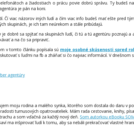
h telefonátoch a žiadostiach o prácu povie dobrú správu. Ty budeš n
agentúra je pán na koni.
dí. Čí viac názorov iných ľudí a čím viac info budeš mať ešte pred t
ých skupinách, je ich tam neúrekom a stále pribúdajú.
e dobré sa spýtať na skupinách ľudí, či tú a tú agentúru poznajú a a
ávať a na čo sa pripraviť..
som v tomto článku popísala sú
moje osobné skúsenosti spred ro
iskutovať s ľuďmi na fb a zháňať si čo najviac informácií. V dnešnom sv
ýber agentúry
lujem moju rodina a malého synka, ktorého som dostala do daru v p
adosti turnusových opatrovateliek. Mám rada cestovanie, knihy, pís
 strachu a som vďačná za každý nový deň.
Som autorkou eBooku SOM 
Baví ma inšpirovať ľudí k tomu, aby sa nebáli prekračovať vlastné hran