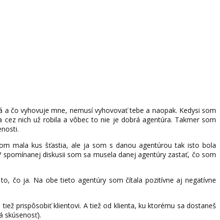
iká a čo vyhovuje mne, nemusí vyhovovať tebe a naopak. Kedysi som
a cez nich už robila a vôbec to nie je dobrá agentúra. Takmer som
nosti.
om mala kus šťastia, ale ja som s danou agentúrou tak isto bola
 V spomínanej diskusii som sa musela danej agentúry zastať, čo som
, čo ja. Na obe tieto agentúry som čítala pozitívne aj negatívne
tiež prispôsobiť klientovi. A tiež od klienta, ku ktorému sa dostaneš
á skúsenosť).