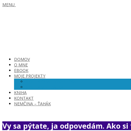
MENU
DOMOV
O MNE
EBOOK
MOJE PROJEKTY
SKVELÁ OPATROVATEĽKA
SKVELÁ VIRTUÁLKA
KNIHA
KONTAKT
NEMČINA – ŤAHÁK
Vy sa pýtate, ja odpovedám. Ako si