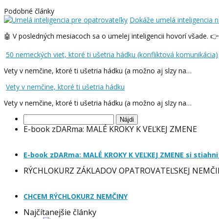
Podobné články
Dokáže umelá inteligencia n
🤖 V posledných mesiacoch sa o umelej inteligencii hovorí všade. 
50 nemeckých viet, ktoré ti ušetria hádku (konfliktová komunikácia)
Vety v nemčine, ktoré ti ušetria hádku (a možno aj slzy na…
Vety v nemčine, ktoré ti ušetria hádku
Vety v nemčine, ktoré ti ušetria hádku (a možno aj slzy na…
Hľadať:
E-book zDARma: MALÉ KROKY K VEĽKEJ ZMENE
E-book zDARma: MALÉ KROKY K VEĽKEJ ZMENE si stiahni
RÝCHLOKURZ ZÁKLADOV OPATROVATEĽSKEJ NEMČI
CHCEM RÝCHLOKURZ NEMČINY
Najčítanejšie články