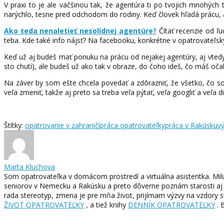
V praxi to je ale väčšinou tak, že agentúra ti po tvojich mnohýc
narýchlo, tesne pred odchodom do rodiny. Keď človek hľadá prácu, 
Ako teda nenaletieť nesolídnej agentúre?
Čítať recenzie od ľu
teba. Kde také info nájsť? Na facebooku, konkrétne v opatrovateľsk
Keď už aj budeš mať ponuku na prácu od nejakej agentúry, aj vtedy j
sto chutí), ale budeš už ako tak v obraze, do čoho ideš, čo máš očak
Na záver by som ešte chcela povedať a zdôrazniť, že všetko, čo 
veľa zmeniť, takže aj preto sa treba veľa pýtať, veľa googliť a veľa d
Štítky:
opatrovanie v zahraničí
práca opatrovateľky
práca v Rakúsku
v
Marta Kluchova
Som opatrovateľka v domácom prostredí a virtuálna asistentka. Mi
seniorov v Nemecku a Rakúsku a preto dôverne poznám starosti aj r
rada stereotyp, zmena je pre mňa život, prijímam výzvy na vzdory
ŽIVOT OPATROVATEĽKY
, a tiež knihy
DENNÍK OPATROVATEĽKY
. 