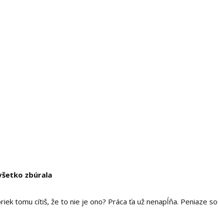
 všetko zbúrala
iek tomu cítiš, že to nie je ono? Práca ťa už nenapĺňa. Peniaze so