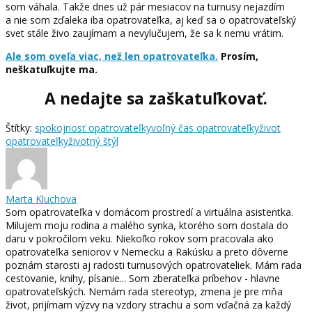
som váhala. Takže dnes už pár mesiacov na turnusy nejazdím
a nie som zďaleka iba opatrovateľka, aj keď sa o opatrovateľský
svet stále živo zaujímam a nevylučujem, že sa k nemu vrátim.
Ale som oveľa viac, než len opatrovateľka.
Prosím,
neškatuľkujte ma.
A nedajte sa zaškatuľkovať.
Štítky:
spokojnosť opatrovateľky
voľný čas opatrovateľky
život
opatrovateľky
životný štýl
Marta Kluchova
Som opatrovateľka v domácom prostredí a virtuálna asistentka.
Milujem moju rodina a malého synka, ktorého som dostala do
daru v pokročilom veku. Niekoľko rokov som pracovala ako
opatrovateľka seniorov v Nemecku a Rakúsku a preto dôverne
poznám starosti aj radosti turnusových opatrovateliek. Mám rada
cestovanie, knihy, písanie... Som zberateľka príbehov - hlavne
opatrovateľských. Nemám rada stereotyp, zmena je pre mňa
život, prijímam výzvy na vzdory strachu a som vďačná za každý