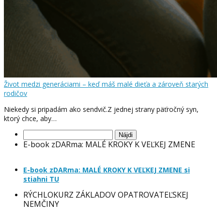
Život medzi generáciami – keď máš malé dieťa a zároveň starých
rodičov
Niekedy si pripadám ako sendvič.Z jednej strany päťročný syn,
ktorý chce, aby…
Hľadať:
E-book zDARma: MALÉ KROKY K VEĽKEJ ZMENE
E-book zDARma: MALÉ KROKY K VEĽKEJ ZMENE si
stiahni TU
RÝCHLOKURZ ZÁKLADOV OPATROVATEĽSKEJ
NEMČINY