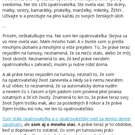
svedomia. Nie ste LEN opatrovateľka. Ste oveľa viac. Ste dcéry,
matky, sestry, kamarátky, priateľky, manželky, milenky, ŽENY…
Užívajte si a preciťujte na plno každú zo svojich ženských úloh.
…
Prosím, neškatuľkujte ma. Nie som len opatrovateľka. Skrýva sa
vo mne oveľa viac. Mám mnoho tvárí. A v živote som si prešla
mnohými úlohami a mnohými si ešte prejdem. To, že práve teraz
nejazdím na turnusy, neznamená, že sa niečo stalo, alebo že môj
život skončil. Neznamená to ani, že keď práve nerobím
opatrovateľku v zahraničí, musím ju nutne robiť doma.
A ak práve teraz nejazdím na turnusy, neznačí to, že som
na opatrovateľský život zanevrela a nikdy sa k nemu nevrátim.
A už
vôbec to neznamená, že sa automaticky doma nudím
a neviem čo s časom a tým pádom som povinná plniť priania
ostatných a žiť ich životy. Znamená to len to, že práve teraz svoj
život žijem trošku inak, ako za posledných 8 rokov a že práve
žijem trošku inú rolu, nie len tú opatrovateľskú.
Som stále opatrovateľka a o opatrovateľský svet sa denno denne
zaujímam
, ale
som aj o mnoho viac
. A práve teraz je to obdobie,
keď si dopriavam to ostatné, čo som pri turnusovej práci