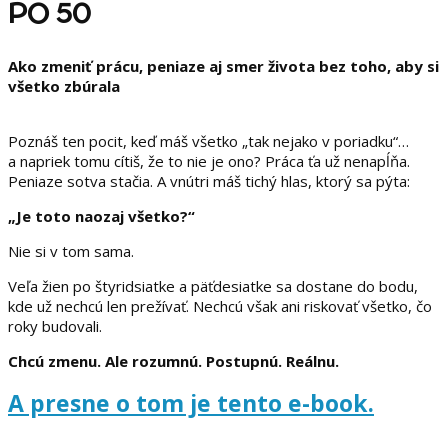
PO 50
Ako zmeniť prácu, peniaze aj smer života bez toho, aby si
všetko zbúrala
Poznáš ten pocit, keď máš všetko „tak nejako v poriadku“…
a napriek tomu cítiš, že to nie je ono? Práca ťa už nenapĺňa.
Peniaze sotva stačia. A vnútri máš tichý hlas, ktorý sa pýta:
„Je toto naozaj všetko?“
Nie si v tom sama.
Veľa žien po štyridsiatke a päťdesiatke sa dostane do bodu,
kde už nechcú len prežívať. Nechcú však ani riskovať všetko, čo
roky budovali.
Chcú zmenu. Ale rozumnú. Postupnú. Reálnu.
A presne o tom je tento e-book.