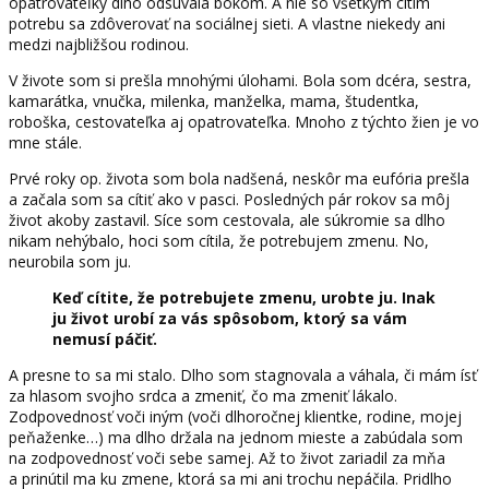
opatrovateľky dlho odsúvala bokom. A nie so všetkým cítim
potrebu sa zdôverovať na sociálnej sieti. A vlastne niekedy ani
medzi najbližšou rodinou.
V živote som si prešla mnohými úlohami. Bola som dcéra, sestra,
kamarátka, vnučka, milenka, manželka, mama, študentka,
roboška, cestovateľka aj opatrovateľka. Mnoho z týchto žien je vo
mne stále.
Prvé roky op. života som bola nadšená, neskôr ma eufória prešla
a začala som sa cítiť ako v pasci. Posledných pár rokov sa môj
život akoby zastavil. Síce som cestovala, ale súkromie sa dlho
nikam nehýbalo, hoci som cítila, že potrebujem zmenu. No,
neurobila som ju.
Keď cítite, že potrebujete zmenu, urobte ju. Inak
ju život urobí za vás spôsobom, ktorý sa vám
nemusí páčiť.
A presne to sa mi stalo. Dlho som stagnovala a váhala, či mám ísť
za hlasom svojho srdca a zmeniť, čo ma zmeniť lákalo.
Zodpovednosť voči iným (voči dlhoročnej klientke, rodine, mojej
peňaženke…) ma dlho držala na jednom mieste a zabúdala som
na zodpovednosť voči sebe samej. Až to život zariadil za mňa
a prinútil ma ku zmene, ktorá sa mi ani trochu nepáčila. Pridlho