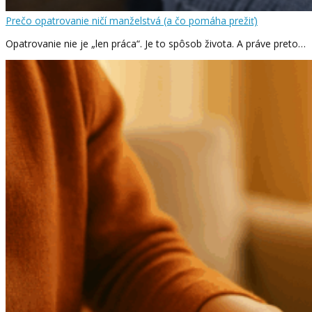
Prečo opatrovanie ničí manželstvá (a čo pomáha prežiť)
Opatrovanie nie je „len práca“. Je to spôsob života. A práve preto…