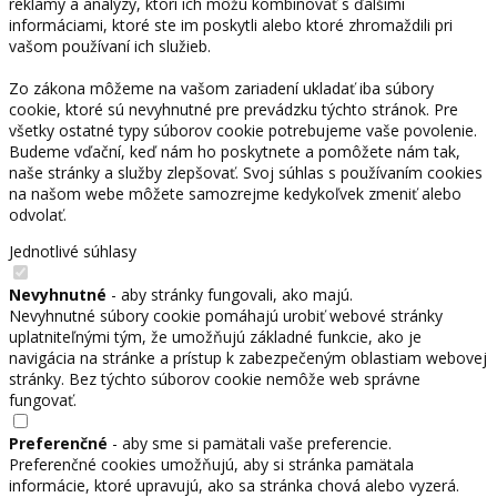
reklamy a analýzy, ktorí ich môžu kombinovať s ďalšími
informáciami, ktoré ste im poskytli alebo ktoré zhromaždili pri
vašom používaní ich služieb.
Zo zákona môžeme na vašom zariadení ukladať iba súbory
cookie, ktoré sú nevyhnutné pre prevádzku týchto stránok. Pre
všetky ostatné typy súborov cookie potrebujeme vaše povolenie.
Budeme vďační, keď nám ho poskytnete a pomôžete nám tak,
naše stránky a služby zlepšovať. Svoj súhlas s používaním cookies
na našom webe môžete samozrejme kedykoľvek zmeniť alebo
odvolať.
Jednotlivé súhlasy
Nevyhnutné
- aby stránky fungovali, ako majú.
Nevyhnutné súbory cookie pomáhajú urobiť webové stránky
uplatniteľnými tým, že umožňujú základné funkcie, ako je
navigácia na stránke a prístup k zabezpečeným oblastiam webovej
stránky. Bez týchto súborov cookie nemôže web správne
fungovať.
Preferenčné
- aby sme si pamätali vaše preferencie.
Preferenčné cookies umožňujú, aby si stránka pamätala
informácie, ktoré upravujú, ako sa stránka chová alebo vyzerá.