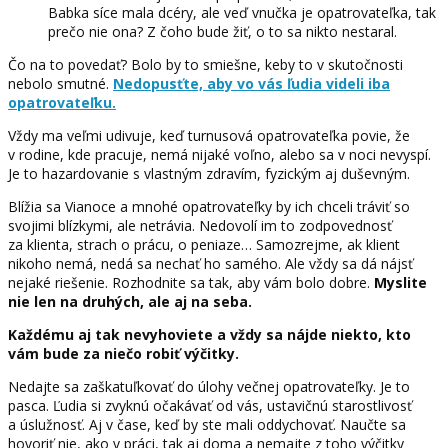
Babka síce mala dcéry, ale veď vnučka je opatrovateľka, tak
prečo nie ona? Z čoho bude žiť, o to sa nikto nestaral.
Čo na to povedať? Bolo by to smiešne, keby to v skutočnosti
nebolo smutné.
Nedopusťte, aby vo vás ľudia videli iba
opatrovateľku.
Vždy ma veľmi udivuje, keď turnusová opatrovateľka povie, že
v rodine, kde pracuje, nemá nijaké voľno, alebo sa v noci nevyspí.
Je to hazardovanie s vlastným zdravím, fyzickým aj duševným.
Blížia sa Vianoce a mnohé opatrovateľky by ich chceli tráviť so
svojimi blízkymi, ale netrávia. Nedovolí im to zodpovednosť
za klienta, strach o prácu, o peniaze… Samozrejme, ak klient
nikoho nemá, nedá sa nechať ho samého. Ale vždy sa dá nájsť
nejaké riešenie. Rozhodnite sa tak, aby vám bolo dobre.
Myslite
nie len na druhých, ale aj na seba.
Každému aj tak nevyhoviete a vždy sa nájde niekto, kto
vám bude za niečo robiť výčitky.
Nedajte sa zaškatuľkovať do úlohy večnej opatrovateľky. Je to
pasca. Ľudia si zvyknú očakávať od vás, ustavičnú starostlivosť
a úslužnosť. Aj v čase, keď by ste mali oddychovať. Naučte sa
hovoriť nie, ako v práci, tak aj doma a nemajte z toho výčitky