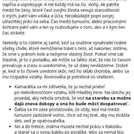
napĺňa a uspokojuje. A nie každý má na ňu vlohy. Ak patríte
medzi tie ženy, ktoré časť svojho života venujú starostlivosti
o iných, patrí vám vďaka a úcta. Nezabúdajte popri svojej
ušľachtilej práci na seba. Čas medzi turnusmi, alebo pracovnými
šichtami patrí vám a len vy rozhodujete o tom, ako a s kým ten
čas strávite.
Niekedy si to robíme aj samé, keď sa snažíme vynahradiť rodine
všetky chvíle, ktoré nemôžeme tráviť s nimi, až nakoniec zistíme,
že sme v jednom kole a nežijeme vlastný život. Pokiaľ sme tak
šťastné, je to v poriadku, ale môže sa ľahko stať, že nás to časom
prevalcuje a zrazu si uvedomíme, že už ďalej nevládzeme. Dobré
je, keď si to človek uvedomí skôr, než ho skláti choroba, alebo sa
mu rozpadnú vzťahy. Rovnováha je potrebná vo všetkom.
Kamarátka sa mi zdôverila, že ju nechal priateľ
po niekoľkoročnom vzťahu, kôli mladšej žene. Na útechu jej
povedal, aby nebola smutná, že veď
na starobu sa možno
dajú znova dokopy a ona ho bude môcť doopatrovať
…
Ďalšia sa mi zase posťažovala, že vždy, keď má medzi
turnusmi zaslúžené voľno, chce od nej brat, aby mu strážila
deti, veď je opatrovateľka.
No a do tretice, známa musela nechať prácu v Rakúsku
a starať sa o svoju babku po porážke, lebo sa nemal kto.