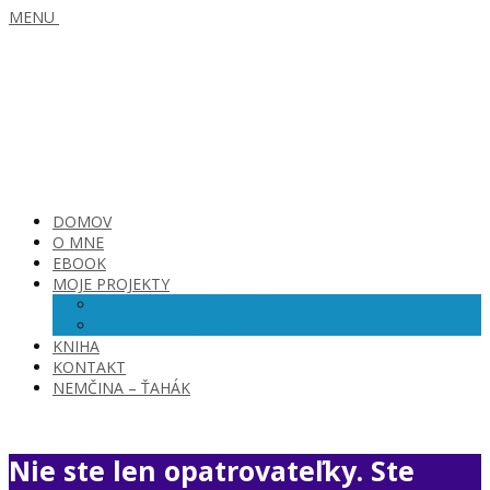
MENU
DOMOV
O MNE
EBOOK
MOJE PROJEKTY
SKVELÁ OPATROVATEĽKA
SKVELÁ VIRTUÁLKA
KNIHA
KONTAKT
NEMČINA – ŤAHÁK
Nie ste len opatrovateľky. Ste