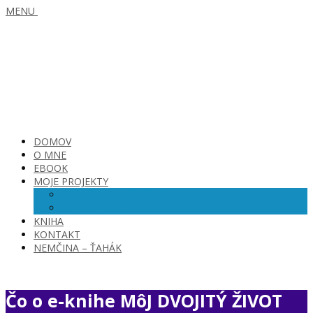
MENU
DOMOV
O MNE
EBOOK
MOJE PROJEKTY
SKVELÁ OPATROVATEĽKA
SKVELÁ VIRTUÁLKA
KNIHA
KONTAKT
NEMČINA – ŤAHÁK
Čo o e-knihe MôJ DVOJITÝ ŽIVOT