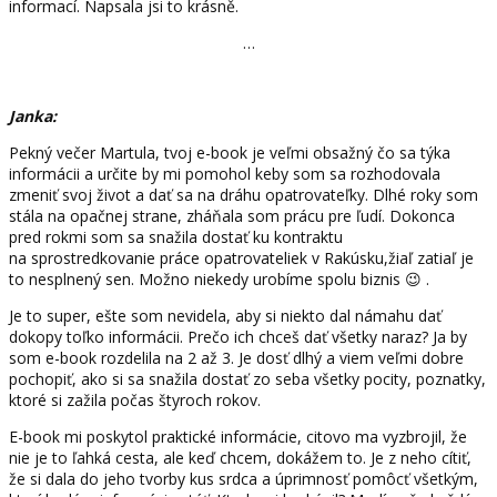
informací. Napsala jsi to krásně.
…
Janka:
Pekný večer Martula, tvoj e-book je veľmi obsažný čo sa týka
informácii a určite by mi pomohol keby som sa rozhodovala
zmeniť svoj život a dať sa na dráhu opatrovateľky. Dlhé roky som
stála na opačnej strane, zháňala som prácu pre ľudí. Dokonca
pred rokmi som sa snažila dostať ku kontraktu
na sprostredkovanie práce opatrovateliek v Rakúsku,žiaľ zatiaľ je
to nesplnený sen. Možno niekedy urobíme spolu biznis 😉 .
Je to super, ešte som nevidela, aby si niekto dal námahu dať
dokopy toľko informácii. Prečo ich chceš dať všetky naraz? Ja by
som e-book rozdelila na 2 až 3. Je dosť dlhý a viem veľmi dobre
pochopiť, ako si sa snažila dostať zo seba všetky pocity, poznatky,
ktoré si zažila počas štyroch rokov.
E-book mi poskytol praktické informácie, citovo ma vyzbrojil, že
nie je to ľahká cesta, ale keď chcem, dokážem to. Je z neho cítiť,
že si dala do jeho tvorby kus srdca a úprimnosť pomôcť všetkým,