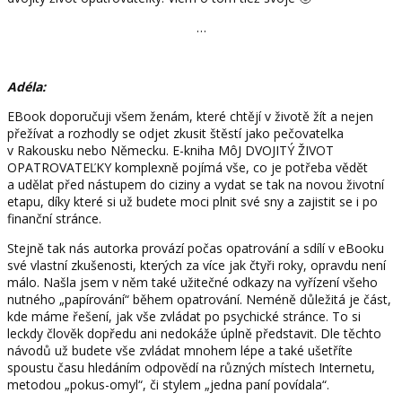
…
Adéla:
EBook doporučuji všem ženám, které chtějí v životě žít a nejen
přežívat a rozhodly se odjet zkusit štěstí jako pečovatelka
v Rakousku nebo Německu. E-kniha MôJ DVOJITÝ ŽIVOT
OPATROVATEĽKY komplexně pojímá vše, co je potřeba vědět
a udělat před nástupem do ciziny a vydat se tak na novou životní
etapu, díky které si už budete moci plnit své sny a zajistit se i po
finanční stránce.
Stejně tak nás autorka provází počas opatrování a sdílí v eBooku
své vlastní zkušenosti, kterých za více jak čtyři roky, opravdu není
málo. Našla jsem v něm také užitečné odkazy na vyřízení všeho
nutného „papírování“ během opatrování. Neméně důležitá je část,
kde máme řešení, jak vše zvládat po psychické stránce. To si
leckdy člověk dopředu ani nedokáže úplně představit. Dle těchto
návodů už budete vše zvládat mnohem lépe a také ušetříte
spoustu času hledáním odpovědí na různých místech Internetu,
metodou „pokus-omyl“, či stylem „jedna paní povídala“.