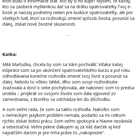
ktorí budú o informácie stáť. Kto by si ho kúpil? Myslím, že každý,
kto sa zaoberá myšlienkou dať sa na dráhu opatrovateľky.Tvoj e-
book je naozaj podnetný nielen pre budúce opatrovateľky, ale pre
všetkých ľudí, ktorí sa rozhodujú zmeniť spôsob života, posunúť sa
ďalej, získať nové životné skúsenosti.
…
Katka:
Milá Martuška, chcela by som sa Vám pochváliť. Vďaka Vašej
inšpirácii som sa po ukončení opatrovateľského kurzu a pol roku
odhodlávania konečne rozhodla zmeniť svoj život a posunúť sa
ďalej. Nebolo to vôbec ľahké, dlho som svoje rozhodnutie
zvažovala a dosť o sebe pochybovala, ale nakoniec som to predsa
urobila – prvýkrát vo svojom živote som dala výpoveď zo
zamestnania, z ktorého sa odchádza len do dôchodku.
A som veľmi rada, že som sa takto rozhodla. Nakoľko som
s nemeckým jazykom problém nemala, podarilo sa mi celkom
rýchlo získať dobrú prácu. Som veľmi spokojná a hlavne nezávislá
a sebestačná. Veľmi pekne ďakujem aj za Váš darček aj keď
najväčším darom je pre mňa práve to „nakopnutie“.