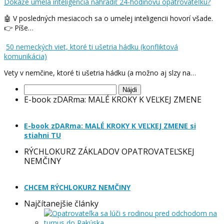
Dokáže umelá inteligencia nahradiť 24-hodinovú opatrovateľku?
🤖 V posledných mesiacoch sa o umelej inteligencii hovorí všade.
👉 Píše…
50 nemeckých viet, ktoré ti ušetria hádku (konfliktová
komunikácia)
Vety v nemčine, ktoré ti ušetria hádku (a možno aj slzy na…
Hľadať:
E-book zDARma: MALÉ KROKY K VEĽKEJ ZMENE
E-book zDARma: MALÉ KROKY K VEĽKEJ ZMENE si
stiahni TU
RÝCHLOKURZ ZÁKLADOV OPATROVATEĽSKEJ
NEMČINY
CHCEM RÝCHLOKURZ NEMČINY
Najčítanejšie články