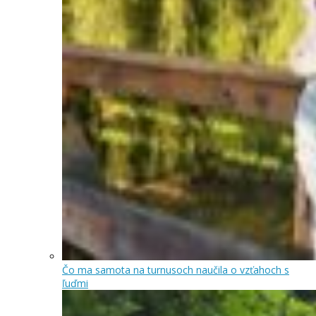
Čo ma samota na turnusoch naučila o vzťahoch s
ľuďmi