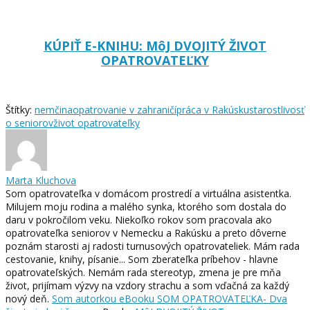
KÚPIŤ E-KNIHU: MôJ DVOJITÝ ŽIVOT
OPATROVATEĽKY
Štítky:
nemčina
opatrovanie v zahraničí
práca v Rakúsku
starostlivosť
o seniorov
život opatrovateľky
Marta Kluchova
Som opatrovateľka v domácom prostredí a virtuálna asistentka.
Milujem moju rodina a malého synka, ktorého som dostala do
daru v pokročilom veku. Niekoľko rokov som pracovala ako
opatrovateľka seniorov v Nemecku a Rakúsku a preto dôverne
poznám starosti aj radosti turnusových opatrovateliek. Mám rada
cestovanie, knihy, písanie... Som zberateľka príbehov - hlavne
opatrovateľských. Nemám rada stereotyp, zmena je pre mňa
život, prijímam výzvy na vzdory strachu a som vďačná za každý
nový deň.
Som autorkou eBooku SOM OPATROVATEĽKA- Dva