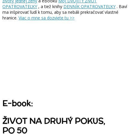
životy jednej ženy
a eBooku
MôJ DVOJITÝ ŽIVOT
OPATROVATEĽKY
, a tiež knihy
DENNÍK OPATROVATEĽKY
. Baví
ma inšpirovať ľudí k tomu, aby sa nebáli prekračovať vlastné
hranice.
Viac o mne sa dozviete tu >>
E-book:
ŽIVOT NA DRUHÝ POKUS,
PO 50