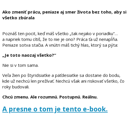
Ako zmeniť prácu, peniaze aj smer života bez toho, aby si
všetko zbúrala
Poznáš ten pocit, keď máš všetko „tak nejako v poriadku“…
a napriek tomu cítiš, že to nie je ono? Práca ťa už nenapĺňa.
Peniaze sotva stačia. A vnútri máš tichý hlas, ktorý sa pýta:
„Je toto naozaj všetko?“
Nie si v tom sama.
Veľa žien po štyridsiatke a päťdesiatke sa dostane do bodu,
kde už nechcú len prežívať. Nechcú však ani riskovať všetko, čo
roky budovali.
Chcú zmenu. Ale rozumnú. Postupnú. Reálnu.
A presne o tom je tento e-book.