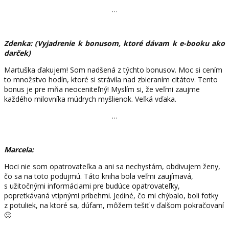
…
Zdenka: (Vyjadrenie k bonusom, ktoré dávam k e-booku ako
darček)
Martuška ďakujem! Som nadšená z týchto bonusov. Moc si cením
to množstvo hodín, ktoré si strávila nad zbieraním citátov. Tento
bonus je pre mňa neoceniteľný! Myslím si, že veľmi zaujme
každého milovníka múdrych myšlienok. Veľká vďaka.
…
Marcela:
Hoci nie som opatrovateľka a ani sa nechystám, obdivujem ženy,
čo sa na toto podujmú. Táto kniha bola veľmi zaujímavá,
s užitočnými informáciami pre budúce opatrovateľky,
popretkávaná vtipnými príbehmi. Jediné, čo mi chýbalo, boli fotky
z potuliek, na ktoré sa, dúfam, môžem tešiť v ďalšom pokračovaní
🙂