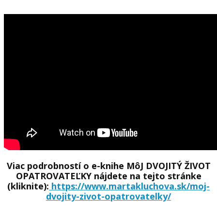
Viac podrobností o e-knihe MôJ DVOJITÝ ŽIVOT
OPATROVATEĽKY nájdete na tejto stránke
(kliknite):
https://www.martakluchova.sk/moj-
dvojity-zivot-opatrovatelky/