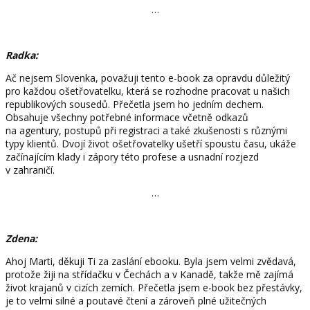
…
Radka:
Ač nejsem Slovenka, považuji tento e-book za opravdu důležitý
pro každou ošetřovatelku, která se rozhodne pracovat u našich
republikových sousedů. Přečetla jsem ho jedním dechem.
Obsahuje všechny potřebné informace včetně odkazů
na agentury, postupů při registraci a také zkušenosti s různými
typy klientů. Dvojí život ošetřovatelky ušetří spoustu času, ukáže
začínajícím klady i zápory této profese a usnadní rozjezd
v zahraničí.
…
Zdena:
Ahoj Marti, děkuji Ti za zaslání ebooku. Byla jsem velmi zvědavá,
protože žiji na střídačku v Čechách a v Kanadě, takže mě zajímá
život krajanů v cizích zemích. Přečetla jsem e-book bez přestávky,
je to velmi silné a poutavé čtení a zároveň plné užitečných