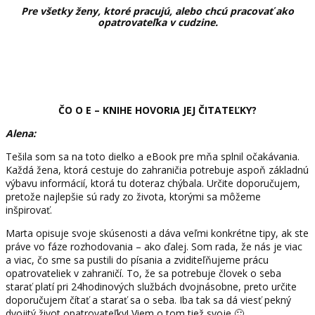
Pre všetky ženy, ktoré pracujú, alebo chcú pracovať ako
opatrovateľka v cudzine.
ČO O E – KNIHE HOVORIA JEJ ČITATEĽKY?
Alena:
Tešila som sa na toto dielko a eBook pre mňa splnil očakávania.
Každá žena, ktorá cestuje do zahraničia potrebuje aspoň základnú
výbavu informácií, ktorá tu doteraz chýbala. Určite doporučujem,
pretože najlepšie sú rady zo života, ktorými sa môžeme
inšpirovať.
Marta opisuje svoje skúsenosti a dáva veľmi konkrétne tipy, ak ste
práve vo fáze rozhodovania – ako ďalej. Som rada, že nás je viac
a viac, čo sme sa pustili do písania a zviditeľňujeme prácu
opatrovateliek v zahraničí. To, že sa potrebuje človek o seba
starať platí pri 24hodinových službách dvojnásobne, preto určite
doporučujem čítať a starať sa o seba. Iba tak sa dá viesť pekný
dvojitý život opatrovateľky! Viem o tom tiež svoje 🙂