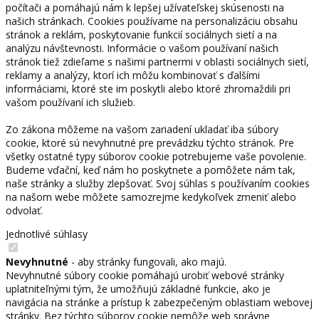
počítači a pomáhajú nám k lepšej užívateľskej skúsenosti na
našich stránkach. Cookies používame na personalizáciu obsahu
stránok a reklám, poskytovanie funkcií sociálnych sietí a na
analýzu návštevnosti. Informácie o vašom používaní našich
stránok tiež zdieľame s našimi partnermi v oblasti sociálnych sietí,
reklamy a analýzy, ktorí ich môžu kombinovať s ďalšími
informáciami, ktoré ste im poskytli alebo ktoré zhromaždili pri
vašom používaní ich služieb.
Zo zákona môžeme na vašom zariadení ukladať iba súbory
cookie, ktoré sú nevyhnutné pre prevádzku týchto stránok. Pre
všetky ostatné typy súborov cookie potrebujeme vaše povolenie.
Budeme vďační, keď nám ho poskytnete a pomôžete nám tak,
naše stránky a služby zlepšovať. Svoj súhlas s používaním cookies
na našom webe môžete samozrejme kedykoľvek zmeniť alebo
odvolať.
Jednotlivé súhlasy
Nevyhnutné
- aby stránky fungovali, ako majú.
Nevyhnutné súbory cookie pomáhajú urobiť webové stránky
uplatniteľnými tým, že umožňujú základné funkcie, ako je
navigácia na stránke a prístup k zabezpečeným oblastiam webovej
stránky. Bez týchto súborov cookie nemôže web správne