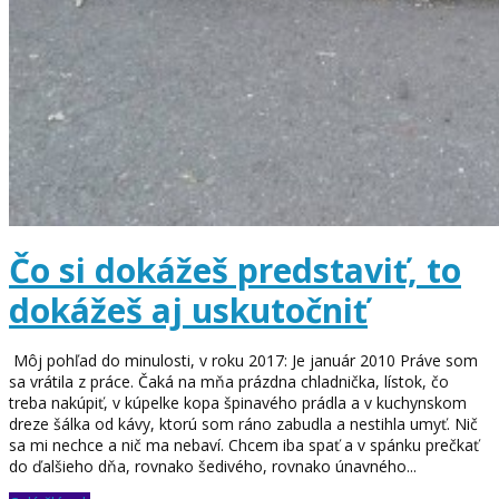
Čo si dokážeš predstaviť, to
dokážeš aj uskutočniť
Môj pohľad do minulosti, v roku 2017: Je január 2010 Práve som
sa vrátila z práce. Čaká na mňa prázdna chladnička, lístok, čo
treba nakúpiť, v kúpelke kopa špinavého prádla a v kuchynskom
dreze šálka od kávy, ktorú som ráno zabudla a nestihla umyť. Nič
sa mi nechce a nič ma nebaví. Chcem iba spať a v spánku prečkať
do ďalšieho dňa, rovnako šedivého, rovnako únavného...