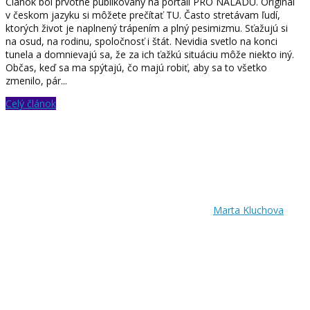
Článok bol prvotne publikovaný na portáli PRO NÁLADU. Originál
v českom jazyku si môžete prečítať TU. Často stretávam ľudí,
ktorých život je naplnený trápením a plný pesimizmu. Sťažujú si
na osud, na rodinu, spoločnosť i štát. Nevidia svetlo na konci
tunela a domnievajú sa, že za ich ťažkú situáciu môže niekto iný.
Občas, keď sa ma spýtajú, čo majú robiť, aby sa to všetko
zmenilo, pár...
Celý článok
Marta Kluchova