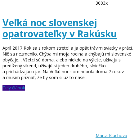
3003x
Veľká noc slovenskej
opatrovateľky v Rakúsku
Apríl 2017 Rok sa s rokom stretol a ja opäť trávim sviatky v práci.
Nič sa nezmenilo. Chýba mi moja rodina a chýbajú mi slovenské
obyčaje… Všetci sú doma, alebo niekde na výlete, užívajú si
predĺžený víkend, užívajú si jeden druhého, slniečko
a prichádzajúcu jar. Na Veľkú noc som nebola doma 7 rokov
a musím priznať, že by som si už to naše...
Celý článok
Marta Kluchova