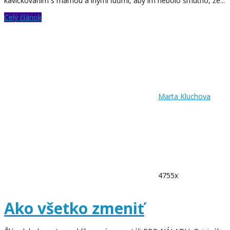
kávičkovaním s mamou a inými ľuďmi, aby im nebolo smutno, že...
Celý článok
Marta Kluchova
4755x
Ako všetko zmeniť