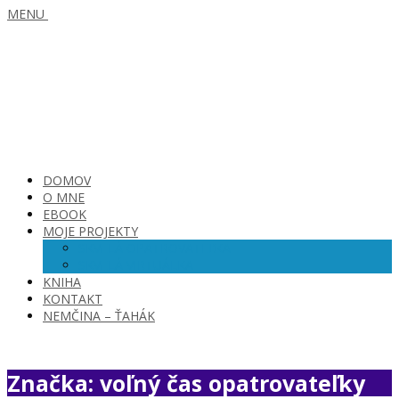
MENU
DOMOV
O MNE
EBOOK
MOJE PROJEKTY
SKVELÁ OPATROVATEĽKA
SKVELÁ VIRTUÁLKA
KNIHA
KONTAKT
NEMČINA – ŤAHÁK
Značka: voľný čas opatrovateľky