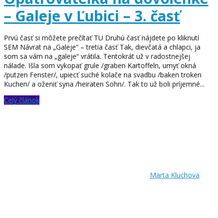
– Galeje v Ľubici – 3. časť
Prvú časť si môžete prečítať TU Druhú časť nájdete po kliknutí
SEM Návrat na „Galeje“ – tretia časť Tak, dievčatá a chlapci, ja
som sa vám na „galeje“ vrátila. Tentokrát už v radostnejšej
nálade. Išla som vykopať grule /graben Kartoffeln, umyť okná
/putzen Fenster/, upiecť suché kolače na svadbu /baken troken
Kuchen/ a oženiť syna /heiraten Sohn/. Tak to už boli príjemné...
Celý článok
Marta Kluchova