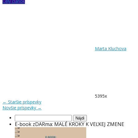
Celý článok
Marta Kluchova
5395x
←
Staršie príspevky
Novšie príspevky
→
Hľadať:
E-book zDARma: MALÉ KROKY K VEĽKEJ ZMENE