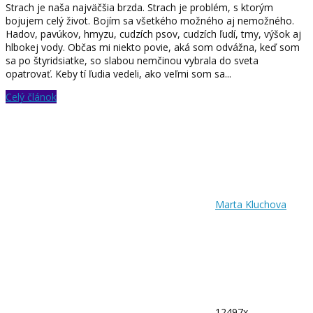
Strach je naša najväčšia brzda. Strach je problém, s ktorým
bojujem celý život. Bojím sa všetkého možného aj nemožného.
Hadov, pavúkov, hmyzu, cudzích psov, cudzích ľudí, tmy, výšok aj
hlbokej vody. Občas mi niekto povie, aká som odvážna, keď som
sa po štyridsiatke, so slabou nemčinou vybrala do sveta
opatrovať. Keby tí ľudia vedeli, ako veľmi som sa...
Celý článok
Marta Kluchova
12497x