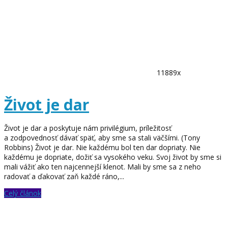
11889x
Život je dar
Život je dar a poskytuje nám privilégium, príležitosť
a zodpovednosť dávať späť, aby sme sa stali väčšími. (Tony
Robbins) Život je dar. Nie každému bol ten dar dopriaty. Nie
každému je dopriate, dožiť sa vysokého veku. Svoj život by sme si
mali vážiť ako ten najcennejší klenot. Mali by sme sa z neho
radovať a ďakovať zaň každé ráno,...
Celý článok