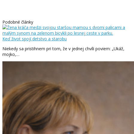
Podobné články
Keď život spojí detstvo a starobu
Niekedy sa pristihnem pri tom, že v jednej chvíli poviem: „Ukáž,
mojko,…