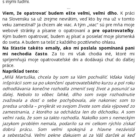
s inými ľuďmi.
…
Viem, že opatrovať budem ešte veľmi, veľmi dlho.
K práci
na Slovensku sa už zrejme nevrátim, veď kto by ma už v tomto
veku zamestnal? Ja chcem ale viac. A tým „viac“ sú pre mňa moje
webové stránky a písanie o opatrovaní a
pre opatrovateľky
.
Kým budem opatrovať, budem aj písať a posielať moje písmenká
do sveta. A budem sa tešiť z každého pozitívneho ohlasu.
Na šťastie takéto emaily, ako mi poslala spomínaná pani
mi nechodia často
. Za to mi však chodia iné, ktoré mi
spríjemňujú moje opatrovateľské dni a dodávajú chuť do ďalšej
práce.
Napríklad tento:
„Milá Martuška, chcela by som sa Vám pochváliť. Vďaka Vašej
inšpirácii som sa po ukončení opatrovateľského kurzu a pol roku
odhodlávania konečne rozhodla zmeniť svoj život a posunúť sa
ďalej. Nebolo to vôbec ľahké, dlho som svoje rozhodnutie
zvažovala a dosť o sebe pochybovala, ale nakoniec som to
predsa urobila – prvýkrát vo svojom živote som dala výpoveď zo
zamestnania, z ktorého sa odchádza len do dôchodku. A som
veľmi rada, že som sa takto rozhodla. Nakoľko som s nemeckým
jazykom problém nemala, podarilo sa mi celkom rýchlo získať
dobrú prácu. Som veľmi spokojná a hlavne nezávislá
a sebestačná. Veľmi pekne ďakujem aj za Váš darček aj keď