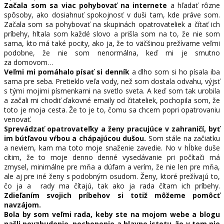
Začala som sa viac pohybovať na internete
a hľadať rôzne
spôsoby, ako dosiahnuť spokojnosť v duši tam, kde práve som.
Začala som sa pohybovať na skupinách opatrovateliek a čítať ich
príbehy, hltala som každé slovo a prišla som na to, že nie som
sama, kto má také pocity, ako ja, že to väčšinou prežívame veľmi
podobne, že nie som nenormálna, keď mi je smutno
za domovom…
Veľmi mi pomáhalo písať si denník
a dlho som si ho písala iba
sama pre seba. Pretieklo veľa vody, než som dostala odvahu, výjsť
s tými mojimi písmenkami na svetlo sveta. A keď som tak urobila
a začali mi chodiť ďakovné emaily od čitateliek, pochopila som, že
toto je moja cesta. Že to je to, čomu sa chcem popri opatrovaniu
venovať.
Sprevádzať opatrovateľky a ženy pracujúce v zahraničí,
byť
im bútľavou vŕbou a chápajúcou dušou.
Som stále na začiatku
a neviem, kam ma toto moje snaženie zavedie. No v hĺbke duše
cítim, že to moje denno denné vysedávanie pri počítači má
zmysel, minimálne pre mňa a dúfam a verím, že nie len pre mňa,
ale aj pre iné ženy s podobným osudom. Ženy, ktoré prežívajú to,
čo ja a rady ma čítajú, tak ako ja rada čítam ich príbehy.
Zdieľaním svojich príbehov si totiž môžeme pomôcť
navzájom.
Bola by som veľmi rada, keby ste na mojom webe a blogu
našli povzbudenie, pochopenie a hlavne istotu, že v tom nie