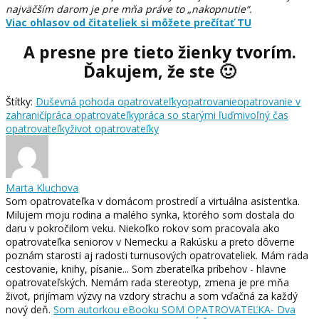
najväčším darom je pre mňa práve to „nakopnutie“.
Viac ohlasov od čitateliek si môžete prečítať TU
A presne pre tieto žienky tvorím.
Ďakujem, že ste 🙂
Štítky:
Duševná pohoda opatrovateľky
opatrovanie
opatrovanie v
zahraničí
práca opatrovateľky
práca so starými ľuďmi
voľný čas
opatrovateľky
život opatrovateľky
Marta Kluchova
Som opatrovateľka v domácom prostredí a virtuálna asistentka.
Milujem moju rodina a malého synka, ktorého som dostala do
daru v pokročilom veku. Niekoľko rokov som pracovala ako
opatrovateľka seniorov v Nemecku a Rakúsku a preto dôverne
poznám starosti aj radosti turnusových opatrovateliek. Mám rada
cestovanie, knihy, písanie... Som zberateľka príbehov - hlavne
opatrovateľských. Nemám rada stereotyp, zmena je pre mňa
život, prijímam výzvy na vzdory strachu a som vďačná za každý
nový deň.
Som autorkou eBooku SOM OPATROVATEĽKA- Dva