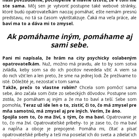
ste sama.
Môj sen je vytvoriť postupne také webové stránky,
ktoré budú opatrovateľkám naozaj pomáhať, ešte nemám presnú
predstavu, no tá sa časom vykrištalizuje. Čaká ma veľa práce, ale
baví ma to a dáva mi to zmysel.
Ak pomáhame iným, pomáhame aj
sami sebe.
Pani mi napísala, že hrám na city psychicky oslabeným
opatrovateľkám.
Nuž, možno má pravdu, ale to by som sotva
zvládla, keby som sa do ich pocitov nevedela vžiť. A viem sa
do nich vžiť len a len preto, že sme na jednej lodi. Že prežívame to
isté. Dôležité je, nezostať v tom sama.
Takže, prečo to vlastne robím?
Chcela som pomôcť sama
sebe, áno začala som čiste zo sebeckých dôvodov. Postupne som
zistila, že pomáham aj iným a že ma to baví a teší. Sebe som
pomohla,
Teraz už ide len o to, zistiť, či to, čo má zmysel pre
mňa samotnú, má zmysel aj pre iných. Verím, že áno.
Spojila som to, čo ma živí, s tým, čo ma baví.
Opatrovanie je
to, čo ma živí. Opatrovateľské príbehy- to je zase to, čo ma baví
a napĺňa a oboje je prepojené. Pomáha mi, čítať a písať
opatrovateľské príbehy a teší ma posielať ich do sveta a zdielať ich