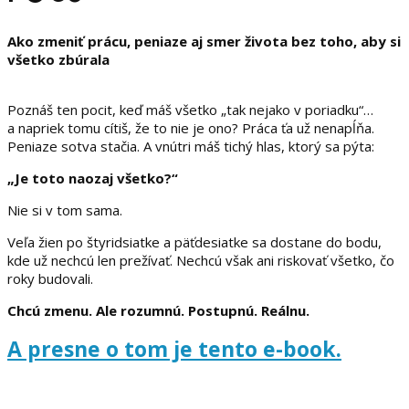
Ako zmeniť prácu, peniaze aj smer života bez toho, aby si
všetko zbúrala
Poznáš ten pocit, keď máš všetko „tak nejako v poriadku“…
a napriek tomu cítiš, že to nie je ono? Práca ťa už nenapĺňa.
Peniaze sotva stačia. A vnútri máš tichý hlas, ktorý sa pýta:
„Je toto naozaj všetko?“
Nie si v tom sama.
Veľa žien po štyridsiatke a päťdesiatke sa dostane do bodu,
kde už nechcú len prežívať. Nechcú však ani riskovať všetko, čo
roky budovali.
Chcú zmenu. Ale rozumnú. Postupnú. Reálnu.
A presne o tom je tento e-book.