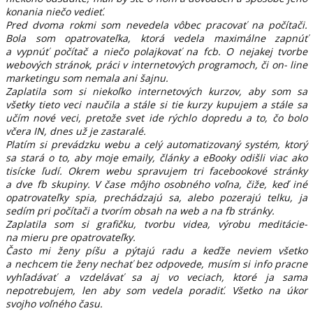
konania niečo vedieť.
Pred dvoma rokmi som nevedela vôbec pracovať na počítači.
Bola som opatrovateľka, ktorá vedela maximálne zapnúť
a vypnúť počítač a niečo polajkovať na fcb. O nejakej tvorbe
webových stránok, práci v internetových programoch, či on- line
marketingu som nemala ani šajnu.
Zaplatila som si niekoľko internetových kurzov, aby som sa
všetky tieto veci naučila a stále si tie kurzy kupujem a stále sa
učím nové veci, pretože svet ide rýchlo dopredu a to, čo bolo
včera IN, dnes už je zastaralé.
Platím si prevádzku webu a celý automatizovaný systém, ktorý
sa stará o to, aby moje emaily, články a eBooky odišli viac ako
tisícke ľudí. Okrem webu spravujem tri facebookové stránky
a dve fb skupiny. V čase môjho osobného voľna, čiže, keď iné
opatrovateľky spia, prechádzajú sa, alebo pozerajú telku, ja
sedím pri počítači a tvorím obsah na web a na fb stránky.
Zaplatila som si grafičku, tvorbu videa, výrobu meditácie-
na mieru pre opatrovateľky.
Často mi ženy píšu a pýtajú radu a keďže neviem všetko
a nechcem tie ženy nechať bez odpovede, musím si info pracne
vyhľadávať a vzdelávať sa aj vo veciach, ktoré ja sama
nepotrebujem, len aby som vedela poradiť. Všetko na úkor
svojho voľného času.