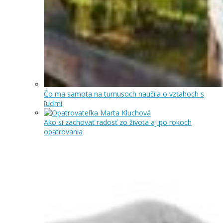
Čo ma samota na turnusoch naučila o vzťahoch s
ľuďmi
Ako si zachovať radosť zo života aj po rokoch
opatrovania