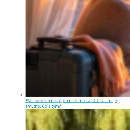
Ešte som len nastúpila na turnus a už teraz mi je
smutno. Čo s tým?