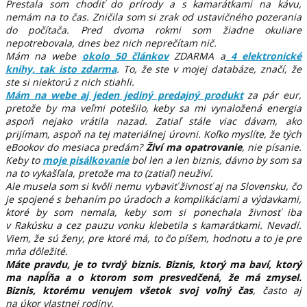
Prestala som chodiť do prírody a s kamarátkami na kávu,
nemám na to čas. Zničila som si zrak od ustavičného pozerania
do počítača. Pred dvoma rokmi som žiadne okuliare
nepotrebovala, dnes bez nich neprečítam nič.
Mám na webe
okolo 50 článkov
ZDARMA a
4 elektronické
knihy, tak isto
zdarma
. To, že ste v mojej databáze, značí, že
ste si niektorú z nich stiahli.
Mám na webe aj jeden jediný predajný produkt
za pár eur,
pretože by ma veľmi potešilo, keby sa mi vynaložená energia
aspoň nejako vrátila nazad. Zatiaľ stále viac dávam, ako
prijímam, aspoň na tej materiálnej úrovni. Koľko myslíte, že tých
eBookov do mesiaca predám?
Živí ma opatrovanie
, nie písanie.
Keby to
moje pisálkovanie
bol len a len biznis, dávno by som sa
na to vykašľala, pretože ma to (zatiaľ) neuživí.
Ale musela som si kvôli nemu vybaviť živnosť aj na Slovensku, čo
je spojené s behaním po úradoch a komplikáciami a výdavkami,
ktoré by som nemala, keby som si ponechala živnosť iba
v Rakúsku a cez pauzu vonku klebetila s kamarátkami. Nevadí.
Viem, že sú ženy, pre ktoré má, to čo píšem, hodnotu a to je pre
mňa dôležité.
Máte pravdu, je to tvrdý biznis. Biznis, ktorý ma baví, ktorý
ma napĺňa a o ktorom som presvedčená, že má zmysel.
Biznis, ktorému venujem všetok svoj voľný čas
, často aj
na úkor vlastnej rodiny.