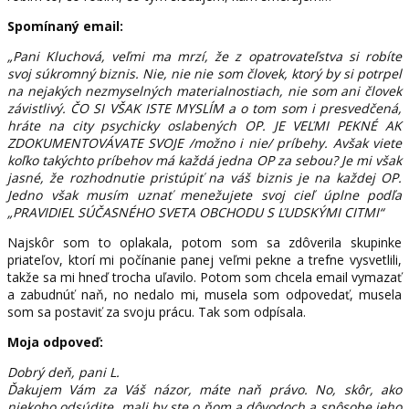
Spomínaný email:
„Pani Kluchová, veľmi ma mrzí, že z opatrovateľstva si robíte
svoj súkromný biznis. Nie, nie nie som človek, ktorý by si potrpel
na nejakých nezmyselných materialnostiach, nie som ani človek
závistlivý. ČO SI VŠAK ISTE MYSLÍM a o tom som i presvedčená,
hráte na city psychicky oslabených OP. JE VEĽMI PEKNÉ AK
ZDOKUMENTOVÁVATE SVOJE /možno i nie/ príbehy. Avšak viete
koľko takýchto príbehov má každá jedna OP za sebou? Je mi však
jasné, že rozhodnutie pristúpiť na váš biznis je na každej OP.
Jedno však musím uznať menežujete svoj cieľ úplne podľa
„PRAVIDIEL SÚČASNÉHO SVETA OBCHODU S ĽUDSKÝMI CITMI“
Najskôr som to oplakala, potom som sa zdôverila skupinke
priateľov, ktorí mi počínanie panej veľmi pekne a trefne vysvetlili,
takže sa mi hneď trocha uľavilo. Potom som chcela email vymazať
a zabudnúť naň, no nedalo mi, musela som odpovedať, musela
som sa postaviť za svoju prácu. Tak som odpísala.
Moja odpoveď:
Dobrý deň, pani L.
Ďakujem Vám za Váš názor, máte naň právo. No, skôr, ako
niekoho odsúdite, mali by ste o ňom a dôvodoch a spôsobe jeho