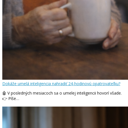
Dokáže umelá inteligencia nahradiť 24-hodinovú opatrovateľku?
🤖 V posledných mesiacoch sa o umelej inteligencii hovorí všade.
👉 Píše…