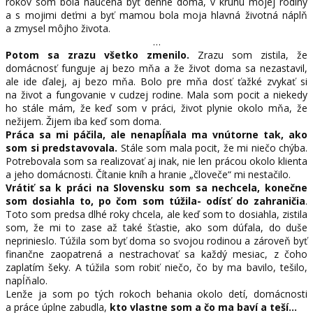
rokov som bola naučená byť denne doma, v kruhu mojej rodiny
a s mojimi deťmi a byť mamou bola moja hlavná životná náplň
a zmysel môjho života.
…
Potom sa zrazu všetko zmenilo.
Zrazu som zistila, že
domácnosť funguje aj bezo mňa a že život doma sa nezastavil,
ale ide ďalej, aj bezo mňa. Bolo pre mňa dosť ťažké zvykať si
na život a fungovanie v cudzej rodine. Mala som pocit a niekedy
ho stále mám, že keď som v práci, život plynie okolo mňa, že
nežijem. Žijem iba keď som doma.
Práca sa mi páčila, ale nenapĺňala ma vnútorne tak, ako
som si predstavovala.
Stále som mala pocit, že mi niečo chýba.
Potrebovala som sa realizovať aj inak, nie len prácou okolo klienta
a jeho domácnosti. Čítanie kníh a hranie „človeče“ mi nestačilo.
Vrátiť sa k práci na Slovensku som sa nechcela, konečne
som dosiahla to, po čom som túžila- odísť do zahraničia
.
Toto som predsa dlhé roky chcela, ale keď som to dosiahla, zistila
som, že mi to zase až také šťastie, ako som dúfala, do duše
neprinieslo. Túžila som byť doma so svojou rodinou a zároveň byť
finančne zaopatrená a nestrachovať sa každý mesiac, z čoho
zaplatím šeky. A túžila som robiť niečo, čo by ma bavilo, tešilo,
napĺňalo.
Lenže ja som po tých rokoch behania okolo detí, domácnosti
a práce úplne zabudla,
kto vlastne som a čo ma baví a teší…