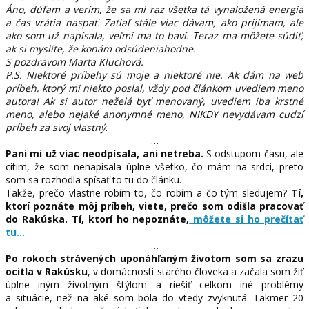
Áno, dúfam a verím, že sa mi raz všetka tá vynaložená energia
a čas vrátia naspať. Zatiaľ stále viac dávam, ako prijímam, ale
ako som už napísala, veľmi ma to baví. Teraz ma môžete súdiť,
ak si myslíte, že konám odsúdeniahodne.
S pozdravom Marta Kluchová.
P.S. Niektoré príbehy sú moje a niektoré nie. Ak dám na web
príbeh, ktorý mi niekto poslal, vždy pod článkom uvediem meno
autora! Ak si autor neželá byť menovaný, uvediem iba krstné
meno, alebo nejaké anonymné meno, NIKDY nevydávam cudzí
príbeh za svoj vlastný
.
…
Pani mi už viac neodpísala, ani netreba.
S odstupom času, ale
cítim, že som nenapísala úplne všetko, čo mám na srdci, preto
som sa rozhodla spísať to tu do článku.
Takže, prečo vlastne robím to, čo robím a čo tým sledujem?
Tí,
ktorí poznáte môj príbeh, viete, prečo som odišla pracovať
do Rakúska. Tí, ktorí ho nepoznáte,
môžete si ho prečítať
tu…
…
Po rokoch strávených uponáhľaným životom som sa zrazu
ocitla v Rakúsku
, v domácnosti starého človeka a začala som žiť
úplne iným životným štýlom a riešiť celkom iné problémy
a situácie, než na aké som bola do vtedy zvyknutá. Takmer 20