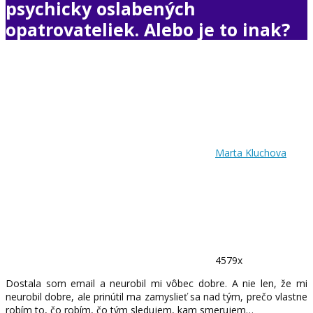
psychicky oslabených
opatrovateliek. Alebo je to inak?
Marta Kluchova
4579x
Dostala som email a neurobil mi vôbec dobre. A nie len, že mi
neurobil dobre, ale prinútil ma zamyslieť sa nad tým, prečo vlastne
robím to, čo robím, čo tým sledujem, kam smerujem…