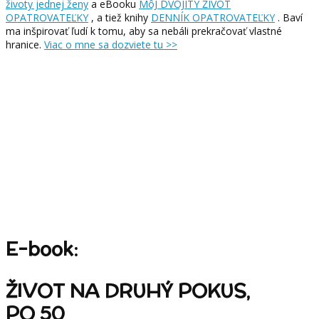
životy jednej ženy
a eBooku
MôJ DVOJITÝ ŽIVOT
OPATROVATEĽKY
, a tiež knihy
DENNÍK OPATROVATEĽKY
. Baví
ma inšpirovať ľudí k tomu, aby sa nebáli prekračovať vlastné
hranice.
Viac o mne sa dozviete tu >>
E-book:
ŽIVOT NA DRUHÝ POKUS,
PO 50