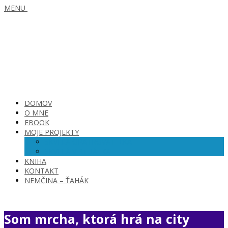
MENU
DOMOV
O MNE
EBOOK
MOJE PROJEKTY
SKVELÁ OPATROVATEĽKA
SKVELÁ VIRTUÁLKA
KNIHA
KONTAKT
NEMČINA – ŤAHÁK
Som mrcha, ktorá hrá na city