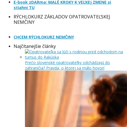
E-book zDARma: MALÉ KROKY K VEĽKEJ ZMENE si
stiahni TU
RÝCHLOKURZ ZÁKLADOV OPATROVATEĽSKEJ
NEMČINY
CHCEM RÝCHLOKURZ NEMČINY
Najčítanejšie články
Prečo slovenské opatrovateľky odchádzajú do
zahraničia? Pravda, o ktorej sa málo hovorí